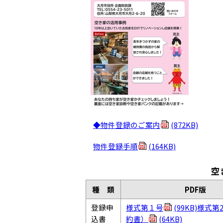
◆物件登録のご案内
(872KB)
物件登録手順
(164KB)
空
種 類
PDF版
登録申
様式第１号
(99KB)
様式第
込書
約書）
(64KB)