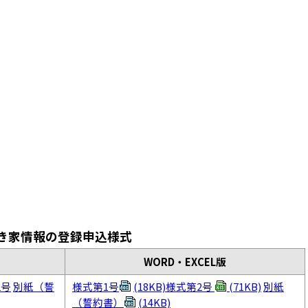
き家情報の登録申込様式
WORD・EXCEL版
2号
別紙（誓
様式第1号
(18KB)
様式第2号
(71KB)
別紙
（誓約書）
(14KB)