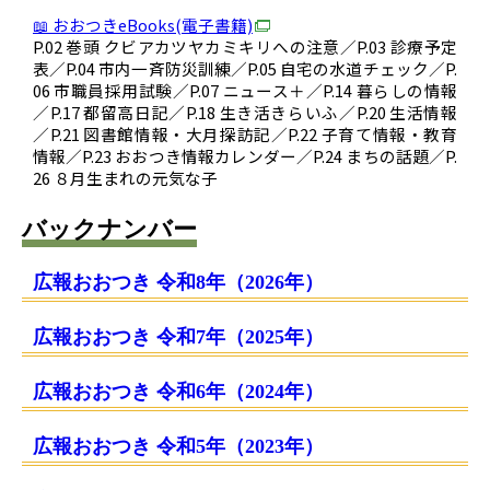
📖 おおつきeBooks(電子書籍)
P.02 巻頭 クビアカツヤカミキリへの注意／P.03 診療予定
表／P.04 市内一斉防災訓練／P.05 自宅の水道チェック／P.
06 市職員採用試験／P.07 ニュース＋／P.14 暮らしの情報
／P.17 都留高日記／P.18 生き活きらいふ／P.20 生活情報
／P.21 図書館情報・大月探訪記／P.22 子育て情報・教育
情報／P.23 おおつき情報カレンダー／P.24 まちの話題／P.
26 ８月生まれの元気な子
バックナンバー
広報おおつき 令和8年（2026年）
広報おおつき 令和7年（2025年）
広報おおつき 令和6年（2024年）
広報おおつき 令和5年（2023年）