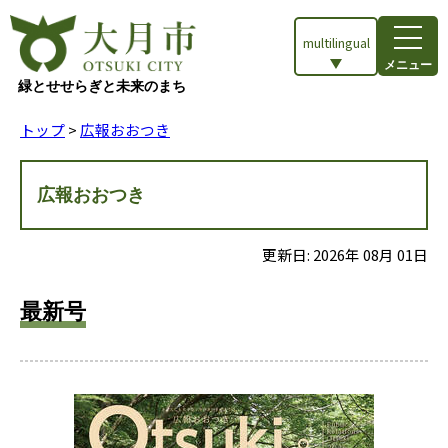
multilingual
メニュー
緑とせせらぎと未来のまち
トップ
>
広報おおつき
広報おおつき
更新日:
2026
年
08
月
01
日
最新号