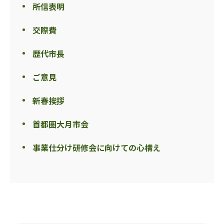
所信表明
交際費
歴代市長
ご意見
新春挨拶
首都圏大月市会
事業仕分け研修会に向けての心構え