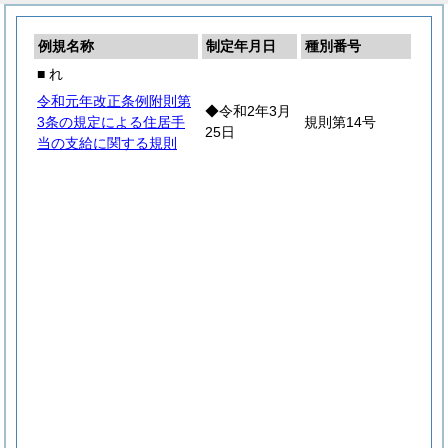
例規名称
制定年月日
種別番号
■ れ
令和元年改正条例附則第
◆令和2年3月
3条の規定による住居手
規則第14号
25日
当の支給に関する規則