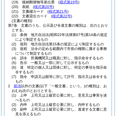
(19)
後納郵便物等差出票
(
様式第19号
)
(20)
表紙
(
様式第20号
)
(21)
文書綴カード
(
様式第21号
)
(22)
文書貸出カード
(
様式第22号
)
(文書の種別)
第7条
文書のうち、公示及び令達文書の種別は、次のとおり
とする。
(1)
条例 地方自治法
(昭和22年法律第67号)
第14条の規定
により制定するもの
(2)
規則 地方自治法第15条の規定により制定するもの
(3)
規程 法令の定める範囲内で市長の権限に属する事務
について制定するもの
(4)
訓令 所属機関又は職員に対し、指示命令するもの
(5)
告示 一般又は一部に対して公示するもの
(6)
達 特定の個人又は団体に対し、特定の事項を指示命
令するもの
(7)
指令 申請又は願等に対して許可、指示又は命令する
もの
2
前項
以外の文書
(以下「一般文書」という。)
の種別は、お
おむね次のとおりとする。
(1)
上申 上司又は上級官公署に対し、意見又は事実を述
べるもの
(2)
内申 上司又は上級官公署に対し、内申するもの
(3)
副申 上司又は上級官公署に対し、進達する文書に意
見を添えるもの