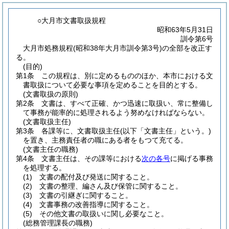
○大月市文書取扱規程
昭和63年5月31日
訓令第6号
大月市処務規程(昭和38年大月市訓令第3号)の全部を改正す
る。
(目的)
第1条
この規程は、別に定めるもののほか、本市における文
書取扱について必要な事項を定めることを目的とする。
(文書取扱の原則)
第2条
文書は、すべて正確、かつ迅速に取扱い、常に整備し
て事務が能率的に処理されるよう努めなければならない。
(文書取扱主任)
第3条
各課等に、文書取扱主任
(以下「文書主任」という。)
を置き、主務責任者の職にある者をもつて充てる。
(文書主任の職務)
第4条
文書主任は、その課等における
次の各号
に掲げる事務
を処理する。
(1)
文書の配付及び発送に関すること。
(2)
文書の整理、編さん及び保管に関すること。
(3)
文書の引継ぎに関すること。
(4)
文書事務の改善指導に関すること。
(5)
その他文書の取扱いに関し必要なこと。
(総務管理課長の職務)