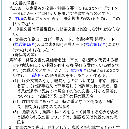
(文書の浄書)
第19条
決定済みの文書で浄書を要するものはタイプライタ
ー又はワードプロセッサを用いて浄書するものとする。
2
前項
の規定にかかわらず、決定権者の認めるものは、この
限りでない。
3
浄書文書は浄書後直ちに起案文書と照合しなければならな
い。
4
文書の印刷は、コピー用カード、文書
(複写)
処理カード
(
様式第16号
)
又は文書
(印刷)
処理カード
(
様式第17号
)
により
行わなければならない。
(発信者名等)
第20条
発送文書の発信者名は、市長、各機関を代表する者
その他法令により権限を有する者
(委任を受けている者を含
む。)
の職氏名とする。
ただし、
次の各号
に掲げるものにつ
いては、
当該各号
の発信者名を用いることができる。
(1)
庁外文書のうち、軽易なものについては、市名、部等
名若しくは課等名又は部等若しくは課等の長の職名、部
等又は課等の長あての照会その他の文書に対する回答に
ついては、当該部等又は課等の長の職氏名
(2)
庁内文書にあっては、特に重要なものを除き、副市
長、部等又は課等の長の職名
(3)
施設名又は施設の長の名をもって発送する必要がある
と認められる文書については、施設名又は施設の長の職
氏名
2
文書のあて先は、原則として、職氏名を記載するものとす