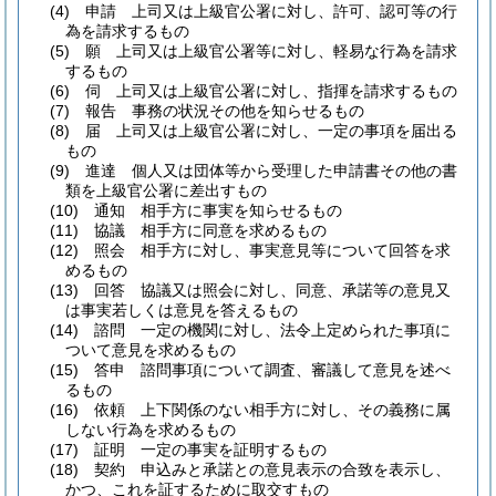
(4)
申請 上司又は上級官公署に対し、許可、認可等の行
為を請求するもの
(5)
願 上司又は上級官公署等に対し、軽易な行為を請求
するもの
(6)
伺 上司又は上級官公署に対し、指揮を請求するもの
(7)
報告 事務の状況その他を知らせるもの
(8)
届 上司又は上級官公署に対し、一定の事項を届出る
もの
(9)
進達 個人又は団体等から受理した申請書その他の書
類を上級官公署に差出すもの
(10)
通知 相手方に事実を知らせるもの
(11)
協議 相手方に同意を求めるもの
(12)
照会 相手方に対し、事実意見等について回答を求
めるもの
(13)
回答 協議又は照会に対し、同意、承諾等の意見又
は事実若しくは意見を答えるもの
(14)
諮問 一定の機関に対し、法令上定められた事項に
ついて意見を求めるもの
(15)
答申 諮問事項について調査、審議して意見を述べ
るもの
(16)
依頼 上下関係のない相手方に対し、その義務に属
しない行為を求めるもの
(17)
証明 一定の事実を証明するもの
(18)
契約 申込みと承諾との意見表示の合致を表示し、
かつ、これを証するために取交すもの