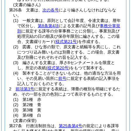
(文書の編さん)
第26条
文書は、
次の各号
により編さんしなければならな
い。
(1)
一般文書は、原則として会計年度、令達文書は、暦年
で区分し、
第8条第4項
による文書の記号及び
事務分掌規
則
に規定する課等の分掌事務ごとに分類し、事業別及び
処理完結の日の順及び保存年限別に編さんする。
この場
合、文書綴りカード
(
様式第21号
)
を作成する。
(2)
図書、ひな形の類で、原文書と紙幅等を異にし、これ
につづり込み難いものは別冊とする。
この場合、原文書
及び別冊にそれぞれその旨を記入する。
(3)
編さんする文書は、厚さ8センチメートルを限度と
し、所定の表紙
(
様式第20号
)
をもつて製本する。
(4)
製本することができないものは、他の適当な方法を用
い、その見易い箇所に
前号
に規定する表紙の記入事項を
記入しておくものとする。
2
前項第3号
に規定する表紙は、簿冊の種別を明確にするた
め、その一部を次の色別によつて表示するものとする。
(1)
第1種 赤
(2)
第2種 青
(3)
第3種 黄
(4)
第4種 白
(文書の保管)
第27条
行政法制担当は、
第25条第4号
の規定により各課等