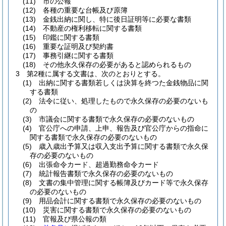
(11)
市の公報
(12)
各種の重要な台帳及び原簿
(13)
金銭出納に関し、特に後日証明等に必要な書類
(14)
不動産の権利移転に関する書類
(15)
印鑑に関する書類
(16)
重要な証明及び契約書
(17)
事務引継に関する書類
(18)
その他永久保存の必要があると認められるもの
3
第2種に属する文書は、次のとおりとする。
(1)
出納に関する書類若しくは決算を終つた金銭物品に関
する書類
(2)
法令に従い、処理したもので永久保存の必要のないも
の
(3)
市議会に関する書類で永久保存の必要のないもの
(4)
官公庁への申請、上申、報告及び官公庁からの指命に
関する書類で永久保存の必要のないもの
(5)
歳入歳出予算又は収入支出予算に関する書類で永久保
存の必要のないもの
(6)
出張命令カード、超過勤務命令カード
(7)
統計報告書類で永久保存の必要のないもの
(8)
文書の集中管理に関する帳簿及びカード等で永久保存
の必要のないもの
(9)
用品会計に関する書類で永久保存の必要のないもの
(10)
災害に関する書類で永久保存の必要のないもの
(11)
官報及び県公報の類