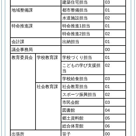
建築住宅担当
03
地域整備課
都市整備担当
01
水道施設担当
02
特命推進課
特命推進1担当
01
特命推進2担当
02
会計課
出納担当
01
議会事務局
00
教育委員会
学校教育課
学校づくり担当
01
こどもの学び支援担
02
当
学校給食担当
03
社会教育課
社会教育担当
01
スポーツ振興担当
02
市民会館
03
図書館
04
郷土資料館
05
総合体育館
06
出張所
笹子
00