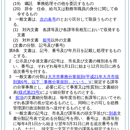
(19)
嘱託 事務処理その他を委託するもの
(20)
辞令 任命、給与又は勤務等職員の身分に関して命
令するもの
3
一般文書は、
次の各号
のとおり区分して取扱うものとす
る。
(1)
対内文書 各課等及び各課等長相互において収発する
文書
(2)
対外文書
前号
以外の文書
(文書の分類、記号及び番号)
第8条
文書は、記号、番号及び年月日を記載し処理するもの
とする。
2
公示及び令達文書の記号は、市名及び文書の種別名を用
い、番号は、それぞれ毎年1月1日に始まり12月31日に終る
追次番号を付する。
3
一般文書の分類は
大月市事務分掌規則
(平成21年大月市規
則第6号。以下「事務分掌規則」という。)
に規定する課等
の分掌事務とし、必要に応じて事業又は性質別に文書細分
表
(
様式第23号
)
により細分類するものとする。
4
前項
の文書細分類表は、毎年度当初に各課等においてそれ
ぞれ各課等の長が定めるものとし、同時にその写しを総務
管理課行政法制担当へ送付するものとする。
5
一般文書の記号は、市名及び課等名の頭文字並びに
別表
文
書分類記号表で定める分類記号を用い、番号は、各課等別
に毎年4月1日から始まり翌年3月31日に終る追次番号を用
いる。
ただし、頭文字一文字で主管の課等を特定できない