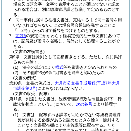
場合又は頭文字一文字で表示することが適当でないと認め
られる場合は、別に総務管理課と協議して定めるものとす
る。
6
同一事件に属する往復文書は、完結するまで同一番号を用
いなければならない。
この場合照会通知を発するごとに
「―2号」からの追字番号をつけるものとする。
7
前2項
の規定にかかわらず軽易定例的な一般文書にあつて
は、記号及び番号を省略し、号外として処理することがで
きる。
(文書の左横書き)
第9条
文書は原則として左横書きとする。
ただし、次に掲げ
るものを除く。
(1)
法令の規定により
様式
等を縦書きと定められたもの
(2)
その他市長が特に縦書きを適当と認めたもの
(文書の例式)
第10条
文書の例式は、
大月市公文書作成規程
(平成7年大月
市訓令第3号)
によらなければならない。
(文書の収受、配布)
第11条
到達した文書は、総務管理課行政法制担当
(以下「行
政法制担当」という。)
において、
次の各号
により処理す
る。
(1)
文書は、配布すべき課等が明らかでない等総務管理課
長が開封する必要があると認めたときを除き、開封する
ことなく文書配布棚により主管課等に配布する。
ただ
し、次の各号に掲げる文書にあっては、当該各号に定め