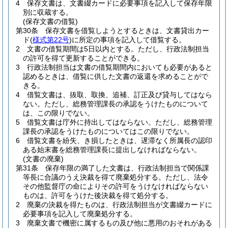
4
保存文書は、文書綴カードに必要事項を記入して保存年限
別に収蔵する。
(保存文書の借覧)
第30条
保存文書を借覧しようとするときは、文書貸出カー
ド
(
様式第22号
)
に所定の事項を記入して借覧する。
2
文書の借覧期間は5日以内とする。
ただし、行政法制担当
の許可を得て更新することができる。
3
行政法制担当は文書の借覧期間内においても必要があると
認めるときは、借覧に供した文書の返還を求めることがで
きる。
4
借覧文書は、抜取、取換、追補、訂正及び貸与してはなら
ない。
ただし、総務管理課長の承認をうけたものについて
は、この限りでない。
5
借覧文書は庁外に持出してはならない。
ただし、総務管理
課長の承認をうけたものについてはこの限りでない。
6
借覧文書を紛失、き損したときは、遅滞なく所属長の認印
ある始末書を総務管理課長に提出しなければならない。
(文書の廃棄)
第31条
保存年限の満了した文書は、行政法制担当で関係課
等長に合議のうえ決裁を得て廃棄処分する。
ただし、法令
その他監督庁の命によりその許可をうけなければならない
ものは、許可をうけた後決裁を得て処分する。
2
廃棄の決裁を得たものは、行政法制担当が文書綴カードに
必要事項を記入して廃棄処分する。
3
廃棄文書で機密に属するもの及び他に悪用のおそれがある