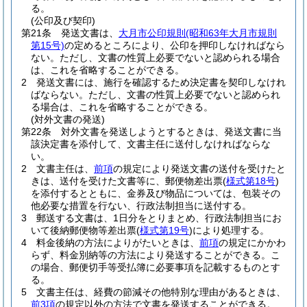
る。
(公印及び契印)
第21条
発送文書は、
大月市公印規則
(昭和63年大月市規則
第15号)
の定めるところにより、公印を押印しなければなら
ない。
ただし、文書の性質上必要でないと認められる場合
は、これを省略することができる。
2
発送文書には、施行を確認するため決定書を契印しなけれ
ばならない。
ただし、文書の性質上必要でないと認められ
る場合は、これを省略することができる。
(対外文書の発送)
第22条
対外文書を発送しようとするときは、発送文書に当
該決定書を添付して、文書主任に送付しなければならな
い。
2
文書主任は、
前項
の規定により発送文書の送付を受けたと
きは、送付を受けた文書等に、郵便物差出票
(
様式第18号
)
を添付するとともに、金券及び物品については、包装その
他必要な措置を行ない、行政法制担当に送付する。
3
郵送する文書は、1日分をとりまとめ、行政法制担当にお
いて後納郵便物等差出票
(
様式第19号
)
により処理する。
4
料金後納の方法によりがたいときは、
前項
の規定にかかわ
らず、料金別納等の方法により発送することができる。
こ
の場合、郵便切手等受払簿に必要事項を記載するものとす
る。
5
文書主任は、経費の節減その他特別な理由があるときは、
前3項
の規定以外の方法で文書を発送することができる。