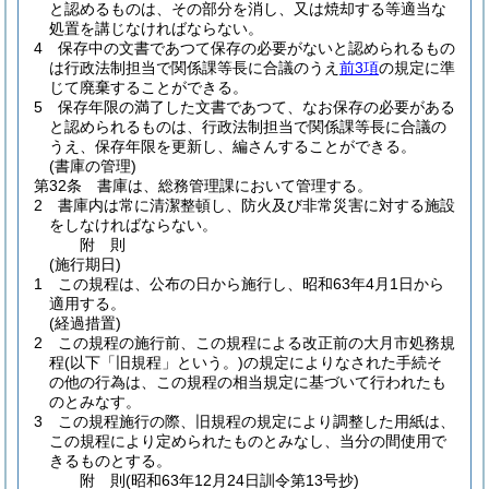
と認めるものは、その部分を消し、又は焼却する等適当な
処置を講じなければならない。
4
保存中の文書であつて保存の必要がないと認められるもの
は行政法制担当で関係課等長に合議のうえ
前3項
の規定に準
じて廃棄することができる。
5
保存年限の満了した文書であつて、なお保存の必要がある
と認められるものは、行政法制担当で関係課等長に合議の
うえ、保存年限を更新し、編さんすることができる。
(書庫の管理)
第32条
書庫は、総務管理課において管理する。
2
書庫内は常に清潔整頓し、防火及び非常災害に対する施設
をしなければならない。
附
則
(施行期日)
1
この規程は、公布の日から施行し、昭和63年4月1日から
適用する。
(経過措置)
2
この規程の施行前、この規程による改正前の大月市処務規
程
(以下「旧規程」という。)
の規定によりなされた手続そ
の他の行為は、この規程の相当規定に基づいて行われたも
のとみなす。
3
この規程施行の際、旧規程の規定により調整した用紙は、
この規程により定められたものとみなし、当分の間使用で
きるものとする。
附
則
(昭和63年12月24日
訓令第13号抄)