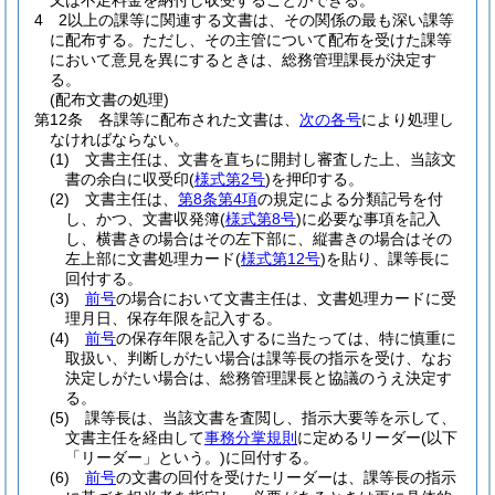
又は不足料金を納付し収受することができる。
4
2以上の課等に関連する文書は、その関係の最も深い課等
に配布する。
ただし、その主管について配布を受けた課等
において意見を異にするときは、総務管理課長が決定す
る。
(配布文書の処理)
第12条
各課等に配布された文書は、
次の各号
により処理し
なければならない。
(1)
文書主任は、文書を直ちに開封し審査した上、当該文
書の余白に収受印
(
様式第2号
)
を押印する。
(2)
文書主任は、
第8条第4項
の規定による分類記号を付
し、かつ、文書収発簿
(
様式第8号
)
に必要な事項を記入
し、横書きの場合はその左下部に、縦書きの場合はその
左上部に文書処理カード
(
様式第12号
)
を貼り、課等長に
回付する。
(3)
前号
の場合において文書主任は、文書処理カードに受
理月日、保存年限を記入する。
(4)
前号
の保存年限を記入するに当たっては、特に慎重に
取扱い、判断しがたい場合は課等長の指示を受け、なお
決定しがたい場合は、総務管理課長と協議のうえ決定す
る。
(5)
課等長は、当該文書を査閲し、指示大要等を示して、
文書主任を経由して
事務分掌規則
に定めるリーダー
(以下
「リーダー」という。)
に回付する。
(6)
前号
の文書の回付を受けたリーダーは、課等長の指示