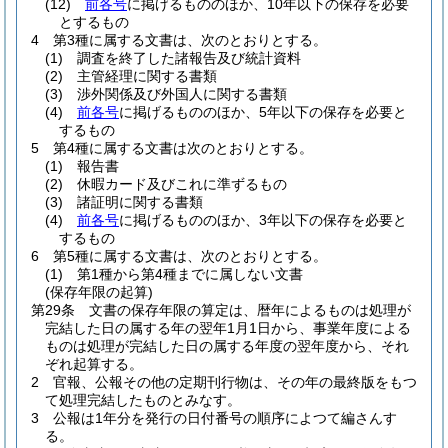
(12)
前各号
に掲げるもののほか、10年以下の保存を必要
とするもの
4
第3種に属する文書は、次のとおりとする。
(1)
調査を終了した諸報告及び統計資料
(2)
主管経理に関する書類
(3)
渉外関係及び外国人に関する書類
(4)
前各号
に掲げるもののほか、5年以下の保存を必要と
するもの
5
第4種に属する文書は次のとおりとする。
(1)
報告書
(2)
休暇カード及びこれに準ずるもの
(3)
諸証明に関する書類
(4)
前各号
に掲げるもののほか、3年以下の保存を必要と
するもの
6
第5種に属する文書は、次のとおりとする。
(1)
第1種から第4種までに属しない文書
(保存年限の起算)
第29条
文書の保存年限の算定は、暦年によるものは処理が
完結した日の属する年の翌年1月1日から、事業年度による
ものは処理が完結した日の属する年度の翌年度から、それ
ぞれ起算する。
2
官報、公報その他の定期刊行物は、その年の最終版をもつ
て処理完結したものとみなす。
3
公報は1年分を発行の日付番号の順序によつて編さんす
る。