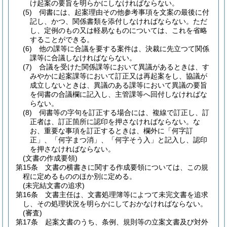
け起案の要旨を明らかにしなければならない。
(5)
伺書には、起案理由その他参考事項を文案の最後に付
記し、かつ、関係書類を添付しなければならない。
ただ
し、定例のもの又は軽易なものについては、これを省略
することができる。
(6)
他の課等に合議を要する案件は、決裁に先立つて関係
課等に合議しなければならない。
(7)
合議を受けた関係課等において異議があるときは、す
みやかに起案課等において訂正又は再起案をし、協議が
成立しないときは、異議のある課等において異議の要旨
を伺書の合議欄に記入し、主管課等へ回付しなければな
らない。
(8)
伺書等の字句を訂正する場合には、複線で訂正し、訂
正者は、訂正箇所に認印を押さなければならない。
な
お、重要な事項を訂正するときは、欄外に「何字訂
正」、「何字まつ消」、「何字そう入」と記入し、認印
を押さなければならない。
(文書の作成要領)
第15条
文書の横書きに関する作成要領については、この規
程に定めるもののほか別に定める。
(未完結文書の追求)
第16条
文書主任は、文書処理簿等によつて未完文書を追求
し、その処理状況を明らかにしておかなければならない。
(審査)
第17条
起案文書のうち、条例、規則等の立案文書及び対外