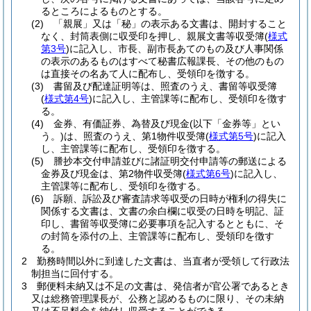
るところによるものとする。
(2)
「親展」又は「秘」の表示ある文書は、開封すること
なく、封筒表側に収受印を押し、親展文書等収受簿
(
様式
第3号
)
に記入し、市長、副市長あてのもの及び人事関係
の表示のあるものはすべて秘書広報課長、その他のもの
は直接その名あて人に配布し、受領印を徴する。
(3)
書留及び配達証明等は、照査のうえ、書留等収受簿
(
様式第4号
)
に記入し、主管課等に配布し、受領印を徴す
る。
(4)
金券、有価証券、為替及び現金
(以下「金券等」とい
う。)
は、照査のうえ、第1物件収受簿
(
様式第5号
)
に記入
し、主管課等に配布し、受領印を徴する。
(5)
謄抄本交付申請並びに諸証明交付申請等の郵送による
金券及び現金は、第2物件収受簿
(
様式第6号
)
に記入し、
主管課等に配布し、受領印を徴する。
(6)
訴願、訴訟及び審査請求等収受の日時が権利の得失に
関係する文書は、文書の余白欄に収受の日時を明記、証
印し、書留等収受簿に必要事項を記入するとともに、そ
の封筒を添付の上、主管課等に配布し、受領印を徴す
る。
2
勤務時間以外に到達した文書は、当直者が受領して行政法
制担当に回付する。
3
郵便料未納又は不足の文書は、発信者が官公署であるとき
又は総務管理課長が、公務と認めるものに限り、その未納