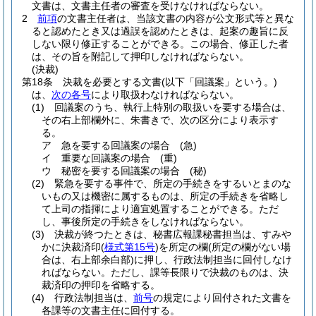
文書は、文書主任者の審査を受けなければならない。
2
前項
の文書主任者は、当該文書の内容が公文形式等と異な
ると認めたとき又は過誤を認めたときは、起案の趣旨に反
しない限り修正することができる。
この場合、修正した者
は、その旨を附記して押印しなければならない。
(決裁)
第18条
決裁を必要とする文書
(以下「回議案」という。)
は、
次の各号
により取扱わなければならない。
(1)
回議案のうち、執行上特別の取扱いを要する場合は、
その右上部欄外に、朱書きで、次の区分により表示す
る。
ア
急を要する回議案の場合
(急)
イ
重要な回議案の場合
(重)
ウ
秘密を要する回議案の場合
(秘)
(2)
緊急を要する事件で、所定の手続きをするいとまのな
いもの又は機密に属するものは、所定の手続きを省略し
て上司の指揮により適宜処置することができる。
ただ
し、事後所定の手続きをしなければならない。
(3)
決裁が終つたときは、秘書広報課秘書担当は、すみや
かに決裁済印
(
様式第15号
)
を所定の欄
(所定の欄がない場
合は、右上部余白部)
に押し、行政法制担当に回付しなけ
ればならない。
ただし、課等長限りで決裁のものは、決
裁済印の押印を省略する。
(4)
行政法制担当は、
前号
の規定により回付された文書を
各課等の文書主任に回付する。