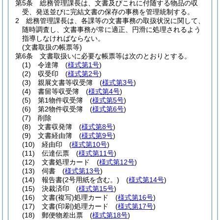
第5条
総務管理課長は、文書及びこれに付随する物品の収
受、発送並びに完結文書の保存の事務を管理統制する。
2
総務管理課長は、各課等の文書事務の取扱状況に関して、
随時調査し、文書事務が常に適正、円滑に処理されるよう
指導しなければならない。
(文書取扱の帳票等)
第6条
文書取扱いに必要な帳票等は次のとおりとする。
(1)
令達簿
(
様式第1号
)
(2)
収受印
(
様式第2号
)
(3)
親展文書等収受簿
(
様式第3号
)
(4)
書留等収受簿
(
様式第4号
)
(5)
第1物件収受簿
(
様式第5号
)
(6)
第2物件収受簿
(
様式第6号
)
(7)
削除
(8)
文書収発簿
(
様式第8号
)
(9)
文書経由簿
(
様式第9号
)
(10)
経由印
(
様式第10号
)
(11)
伝達伝票
(
様式第11号
)
(12)
文書処理カード
(
様式第12号
)
(13)
伺書
(
様式第13号
)
(14)
報告書
(2号用紙を含む。)
(
様式第14号
)
(15)
決裁済印
(
様式第15号
)
(16)
文書
(複写)
処理カード
(
様式第16号
)
(17)
文書
(印刷)
処理カード
(
様式第17号
)
(18)
郵便物差出票
(
様式第18号
)