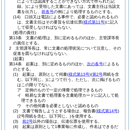
によっては認識することができない方式で作られた記
録。)
により受領した文書にあっては、文書主任は当該文
書を出力し、
前各号
の例により処理するものとする。
(14)
口頭又は電話による事件で、必要と認められるもの
は、文書主任はその要旨を伝達伝票
(
様式第11号
)
に記入
して収受しなければならない。
(処理の責任)
第13条
文書の処理は、別に定めるもののほか、主管課等長
の責任とする。
2
主管課等長は、常に文書の処理状況について注意し、その
促進を図らなければならない。
(起案)
第14条
起案は、別に定めるもののほか、
次の各号
によるも
のとする。
(1)
起案は、原則として伺書
(
様式第13号
)
(
第2号
用紙を含
む。以下同じ。)
によつて行う。
ただし、次に掲げるもの
はこの限りでない。
ア
定例のもので一定の簿冊で処理できるもの
イ
軽易な文書で処理案を文書処理カードに記入して処
理できるもの
ウ
その他伺書を必要としないと認めるもの
(2)
文書で報告しようとする場合は、報告書
(
様式第14号
)
(2号用紙を含む。以下同じ。)
を使用する。
(3)
前2号
以外の場合は、伝達伝票を使用する。
(4)
起案は原則として1事業毎に作成し、件名はできるだ