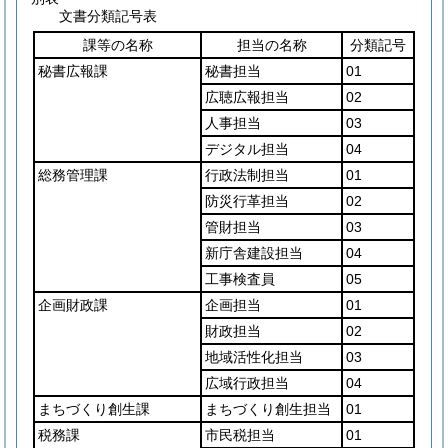
文書分類記号表
課等の名称
担当の名称
分類記号
秘書広報課
秘書担当
01
広聴広報担当
02
人事担当
03
デジタル担当
04
総務管理課
行政法制担当
01
防災行革担当
02
管財担当
03
新庁舎建設担当
04
工事検査員
05
企画財政課
企画担当
01
財政担当
02
地域活性化担当
03
広域行政担当
04
まちづくり創生課
まちづくり創生担当
01
税務課
市民税担当
01