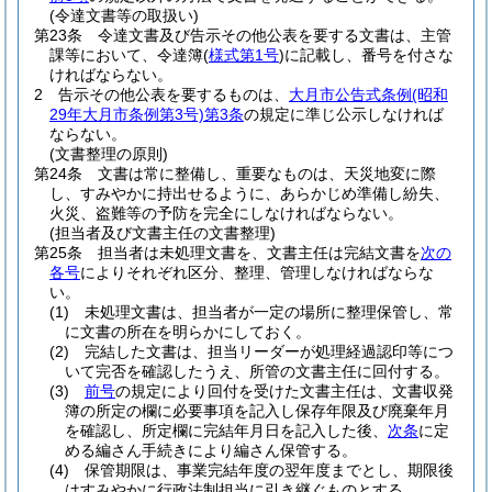
(令達文書等の取扱い)
第23条
令達文書及び告示その他公表を要する文書は、主管
課等において、令達簿
(
様式第1号
)
に記載し、番号を付さな
ければならない。
2
告示その他公表を要するものは、
大月市公告式条例
(昭和
29年大月市条例第3号)
第3条
の規定に準じ公示しなければ
ならない。
(文書整理の原則)
第24条
文書は常に整備し、重要なものは、天災地変に際
し、すみやかに持出せるように、あらかじめ準備し紛失、
火災、盗難等の予防を完全にしなければならない。
(担当者及び文書主任の文書整理)
第25条
担当者は未処理文書を、文書主任は完結文書を
次の
各号
によりそれぞれ区分、整理、管理しなければならな
い。
(1)
未処理文書は、担当者が一定の場所に整理保管し、常
に文書の所在を明らかにしておく。
(2)
完結した文書は、担当リーダーが処理経過認印等につ
いて完否を確認したうえ、所管の文書主任に回付する。
(3)
前号
の規定により回付を受けた文書主任は、文書収発
簿の所定の欄に必要事項を記入し保存年限及び廃棄年月
を確認し、所定欄に完結年月日を記入した後、
次条
に定
める編さん手続きにより編さん保管する。
(4)
保管期限は、事業完結年度の翌年度までとし、期限後
はすみやかに行政法制担当に引き継ぐものとする。