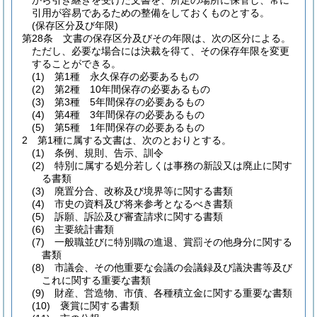
から引き継ぎを受けた文書を、所定の場所に保管し、常に
引用が容易であるための整備をしておくものとする。
(保存区分及び年限)
第28条
文書の保存区分及びその年限は、次の区分による。
ただし、必要な場合には決裁を得て、その保存年限を変更
することができる。
(1)
第1種 永久保存の必要あるもの
(2)
第2種 10年間保存の必要あるもの
(3)
第3種 5年間保存の必要あるもの
(4)
第4種 3年間保存の必要あるもの
(5)
第5種 1年間保存の必要あるもの
2
第1種に属する文書は、次のとおりとする。
(1)
条例、規則、告示、訓令
(2)
特別に属する処分若しくは事務の新設又は廃止に関す
る書類
(3)
廃置分合、改称及び境界等に関する書類
(4)
市史の資料及び将来参考となるべき書類
(5)
訴願、訴訟及び審査請求に関する書類
(6)
主要統計書類
(7)
一般職並びに特別職の進退、賞罰その他身分に関する
書類
(8)
市議会、その他重要な会議の会議録及び議決書等及び
これに関する重要な書類
(9)
財産、営造物、市債、各種積立金に関する重要な書類
(10)
褒賞に関する書類