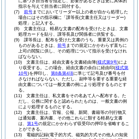
に基づき担当者を指定し、必要があるときは更に具体的
指示を与えて担当者に回付する。
(7)
前号
までにおいてリーダー以上の者が自から処理した
場合にはその指示欄に「課等長
(文書主任又はリーダー)
処理」と記入する。
(8)
文書主任は、軽易な文書の配布を受けたときは、文書
処理カードを貼り、課等長及び関係者に供覧する。
(9)
課等長は、配布を受けた文書のうち、重要又は異例の
ものがあるときは、
前号
までの規定にかかわらず直ちに
上司の閲覧に供し、その処理について指示を受けなけれ
ばならない。
(10)
文書主任は、経由文書を文書経由簿
(
様式第9号
)
によ
り収受する。
この場合、経由文書の余白に経由印
(
様式第
10号
)
を押印し、
第8条第4項
に準じて記号及び番号を付
さなければならない。
ただし、副申等を要する重要な経
由文書については一般文書の例により処理するものとす
る。
(11)
文書主任は、私文書をその名あて人へ配布する。
た
だし、公務に関すると認められたものは、一般文書の例
により処理するものとする。
(12)
文書主任は、官報、公報、新聞、書籍等の刊行物又
は通知書、案内書、その他これらに類する軽易な文書
は、
第1号
の規定にかかわらず収受印の押印を省略するこ
とができる。
(13)
電磁的記録
(電子的方式、磁気的方式その他人の知覚