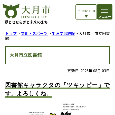
multilingual
メニュー
緑とせせらぎと未来のまち
トップ
>
文化・スポーツ
>
生涯学習施設
> 大月市 市立図書
館
大月市立図書館
更新日:
2026
年
08
月
03
日
図書館キャラクタの「ツキッピー」で
す。よろしくね。