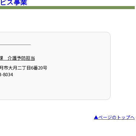
ービス事業
課 介護予防担当
県大月市大月二丁目6番20号
-8034
▲ページのトップへ