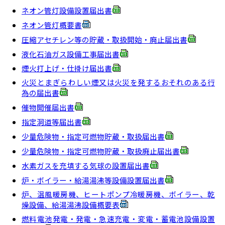
ネオン管灯設備設置届出書
ネオン管灯概要書
圧縮アセチレン等の貯蔵・取扱開始・廃止届出書
液化石油ガス設備工事届出書
煙火打上げ・仕掛け届出書
火災とまぎらわしい煙又は火災を発するおそれのある行
為の届出書
催物開催届出書
指定洞道等届出書
少量危険物・指定可燃物貯蔵・取扱届出書
少量危険物・指定可燃物貯蔵・取扱廃止届出書
水素ガスを充填する気球の設置届出書
炉・ボイラー・給湯湯沸等設備設置届出書
炉、温風暖房機、ヒートポンプ冷暖房機、ボイラー、乾
燥設備、給湯湯沸設備概要表
燃料電池発電・発電・急速充電・変電・蓄電池設備設置