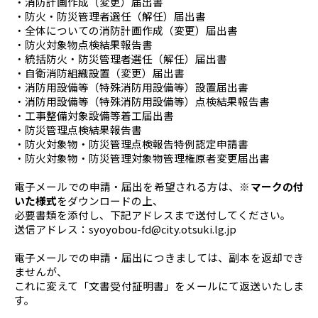
・消防計画作成（変更）届出書
・防火・防災管理者選任（解任）届出書
・全体についての消防計画作成（変更）届出書
・防火対象物点検結果報告書
・統括防火・防災管理者選任（解任）届出書
・自衛消防組織設置（変更）届出書
・消防用設備等（特殊消防用設備等）設置届出書
・消防用設備等（特殊消防用設備等）点検結果報告書
・工事整備対象設備等着工届出書
・防災管理点検結果報告書
・防火対象物・防災管理点検報告特例認定申請書
・防火対象物・防災管理対象物管理権原者変更届出書
電子メールでの申請・届出を希望される方は、
※マークの付
いた様式
をダウンロードの上、
必要書類を添付し、下記アドレスまで送付してください。
送信アドレス：syoyobou-fd@city.otsuki.lg.jp
電子メールでの申請・届出につきましては、副本を返却でき
ませんが、
これに変えて「文書受付証明書」をメールにて返送いたしま
す。