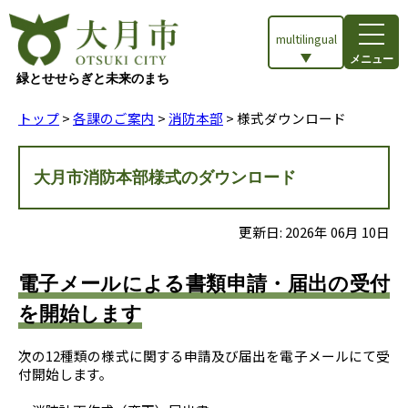
multilingual
メニュー
緑とせせらぎと未来のまち
トップ
>
各課のご案内
>
消防本部
> 様式ダウンロード
大月市消防本部様式のダウンロード
更新日:
2026
年
06
月
10
日
電子メールによる書類申請・届出の受付
を開始します
次の12種類の様式に関する申請及び届出を電子メールにて受
付開始します。