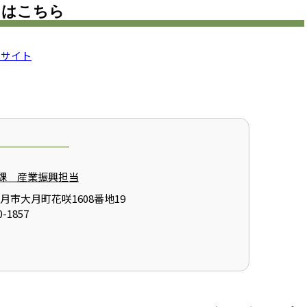
てはこちら
ンサイト
課 産業振興担当
大月市大月町花咲1608番地19
-1857