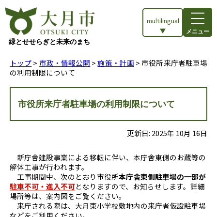
multilingual
メニュー
緑とせせらぎと未来のまち
トップ
>
市政・情報公開
>
施策・計画
> 市役所来庁者駐車場
の利用制限について
市役所来庁者駐車場の利用制限について
更新日:
2025
年
10
月
16
日
新庁舎建設事業による移転に伴い、本庁舎東側のお蔵等の
解体工事が行われます。
工事期間中、次のとおり市役所
本庁舎東側駐車場の一部が
駐車不可・進入不可
となりますので、お知らせします。詳細
場所等は、案内図をご覧ください。
来庁される際は、大月東小学校敷地内の来庁者仮設駐車場
などをご利用ください。