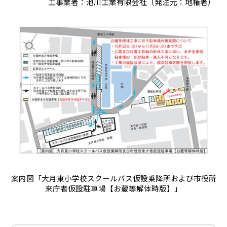
工事業者：池川工業有限会社（発注元：地権者）
案内図「大月東小学校スクールバス仮設乗降所および市役所
来庁者仮設駐車場【お蔵等解体時版】」