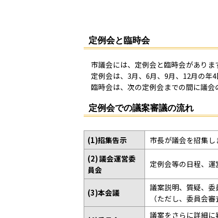
定例会と臨時会
市議会には、定例会と臨時会がありま
定例会は、3月、6月、9月、12月の年
臨時会は、次の定例会までの間に議会
定例会での議案審議の流れ
(1)招集告示
市長が議会を招集し
(2) 議会運営委
定例会等の日程、運
員会
議案説明、質疑、委
(3)本会議
（ただし、委員会審
議案をさらに詳細に