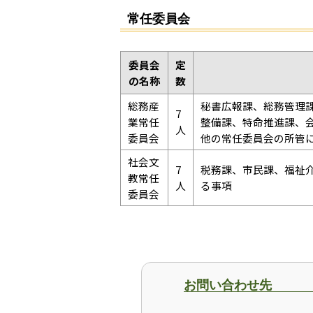
常任委員会
委員会
定
の名称
数
総務産
秘書広報課、総務管理
7
業常任
整備課、特命推進課、
人
委員会
他の常任委員会の所管
社会文
7
税務課、市民課、福祉
教常任
人
る事項
委員会
お問い合わせ先