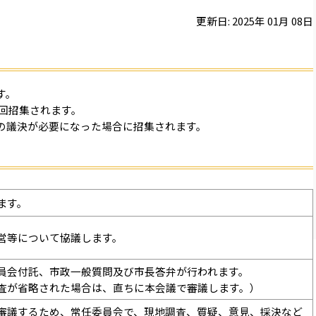
更新日:
2025
年
01
月
08
日
す。
4回招集されます。
の議決が必要になった場合に招集されます。
ます。
営等について協議します。
員会付託、市政一般質問及び市長答弁が行われます。
査が省略された場合は、直ちに本会議で審議します。）
審議するため、常任委員会で、現地調査、質疑、意見、採決など