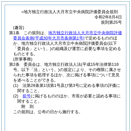
○地方独立行政法人大月市立中央病院評価委員会規則
令和2年8月4日
規則第25号
(趣旨)
第1条
この規則は、
地方独立行政法人大月市立中央病院評価
委員会条例
(平成30年大月市条例第1号)
で定めるもののほ
か、地方独立行政法人大月市立中央病院評価委員会
(以下
「委員会」という。)
の組織及び運営に必要な事項を定める
ものとする。
(所掌事務)
第2条
委員会は、地方独立行政法人法
(平成15年法律第118
号。以下「法」という。)
の規定により、その権限に属させ
られた事項を処理するほか、次に掲げる事項について意見
を述べることができる。
(1)
法第28条第1項第1号及び第3号に定める事項の評価に
関すること。
(2)
前号
に掲げるもののほか、市長が必要と認める事項に
関すること。
附
則
この規則は、公布の日から施行する。