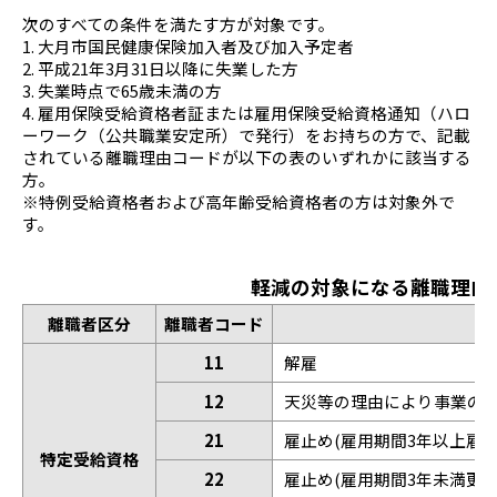
次のすべての条件を満たす方が対象です。
1. 大月市国民健康保険加入者及び加入予定者
2. 平成21年3月31日以降に失業した方
3. 失業時点で65歳未満の方
4. 雇用保険受給資格者証または雇用保険受給資格通知（ハロ
ーワーク（公共職業安定所）で発行）をお持ちの方で、記載
されている離職理由コードが以下の表のいずれかに該当する
方。
※特例受給資格者および高年齢受給資格者の方は対象外で
す。
軽減の対象になる離職理由
離職者区分
離職者コード
11
解雇
12
天災等の理由により事業の
21
雇止め(雇用期間3年以上雇止
特定受給資格
22
雇止め(雇用期間3年未満更新