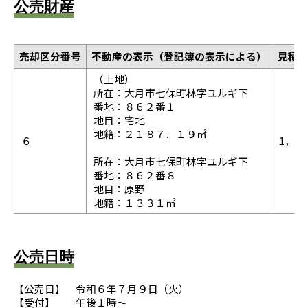
公売財産
売却区分番号
不動産の表示（登記簿の表示による）
見積
（土地）
所在：大月市七保町林字ユルギ下
番地：８６２番１
地目：宅地
地籍：２１８７．１９㎡
６
1，67
所在：大月市七保町林字ユルギ下
番地：８６２番８
地目：原野
地籍：１３３１㎡
公売日時
【公売日】 令和６年７月９日（火）
【受付】 午後１時～