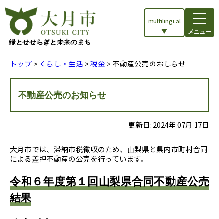
multilingual
メニュー
緑とせせらぎと未来のまち
トップ
>
くらし・生活
>
税金
> 不動産公売のおしらせ
不動産公売のお知らせ
更新日:
2024
年
07
月
17
日
大月市では、滞納市税徴収のため、山梨県と県内市町村合同
による差押不動産の公売を行っています。
令和６年度第１回山梨県合同不動産公売
結果