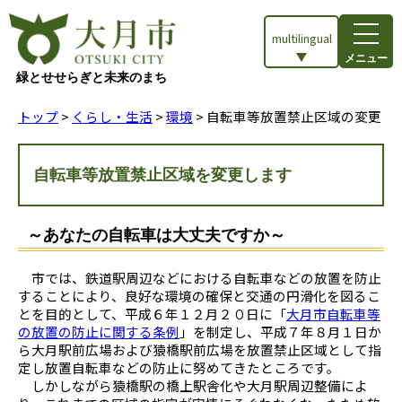
multilingual
メニュー
緑とせせらぎと未来のまち
トップ
>
くらし・生活
>
環境
> 自転車等放置禁止区域の変更
自転車等放置禁止区域を変更します
～あなたの自転車は大丈夫ですか～
市では、鉄道駅周辺などにおける自転車などの放置を防止
することにより、良好な環境の確保と交通の円滑化を図るこ
とを目的として、平成６年１２月２０日に「
大月市自転車等
の放置の防止に関する条例
」を制定し、平成７年８月１日か
ら大月駅前広場および猿橋駅前広場を放置禁止区域として指
定し放置自転車などの防止に努めてきたところです。
しかしながら猿橋駅の橋上駅舎化や大月駅周辺整備によ