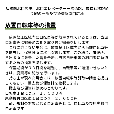
猿橋駅北口広場、北口エレベーター一階通路、市道猿橋駅通
り線の一部及び猿橋駅南口広場
放置自転車等の措置
放置禁止区域内に自転車等が放置されているときは、当該
自転車等に撤去通告札を取り付け撤去を促します。
これに応じない場合は、放置禁止区域内から当該自転車等
を撤去し、保管場所に移し保管します。この場合、市役所、
各出張所に撤去した旨を告示し当該自転車等の利用者に返還
するための措置を講じます。
保管期間が９０日間を経過し、自転車等が返還できないと
きは、廃棄等の処分を行います。
持ち主が現れた場合には、放置自転車等引取申請書を提出
してもらい、撤去及び保管料を徴収します。
撤去及び保管料は次のとおりです。
自転車１台につき １，０００円
原動機付自転車１台につき ２，０００円
尚、規制の対象となる自転車等とは、自転車及び原動機付
自転車です。