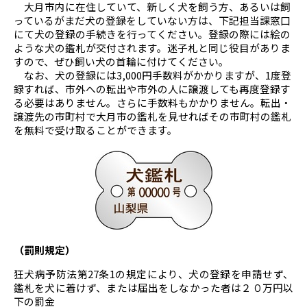
大月市内に在住していて、新しく犬を飼う方、あるいは飼
っているがまだ犬の登録をしていない方は、下記担当課窓口
にて犬の登録の手続きを行ってください。登録の際には絵の
ような犬の鑑札が交付されます。迷子札と同じ役目がありま
すので、ぜひ飼い犬の首輪に付けてください。
なお、犬の登録には3,000円手数料がかかりますが、1度登
録すれば、市外への転出や市外の人に譲渡しても再度登録す
る必要はありません。さらに手数料もかかりません。転出・
譲渡先の市町村で大月市の鑑札を見せればその市町村の鑑札
を無料で受け取ることができます。
（罰則規定）
狂犬病予防法第27条1の規定により、犬の登録を申請せず、
鑑札を犬に着けず、または届出をしなかった者は２０万円以
下の罰金