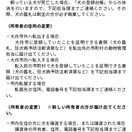
飼っている犬が死亡した場合、「犬の登録台帳」からの抹
消を行いますので、下記担当課までご連絡ください。その
際、犬の鑑札は飼主の方が必ず廃棄してください。
（所有者の住所の変更）
・大月市外へ転出する場合
大月市に登録していたことを証明できる書類（犬の鑑
札、狂犬病予防注射済票など）を転出先の市町村の動物管理
担当に届け出てください。
・大月市内へ転入する場合
転入前の市町村で犬を登録していたことを証明できる書
類（犬の鑑札、狂犬病予防注射済票など）を下記担当課まで
届け出てください。
・市内転居する場合
転居先の住所、電話番号を下記担当課までご連絡くださ
い。
（所有者の変更） ※新しい所有者の方が届け出てくださ
い。
・市内在住の方に犬を譲渡する場合、または譲渡された場合
譲渡後の所有者、住所、電話番号を下記担当課までご連