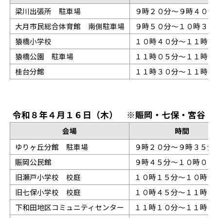
梁川出張所 駐車場
９時２０分～９時４０分
大月市民総合体育館 南側駐車場
９時５０分～１０時３０
猿橋小学校
１０時４０分～１１時０
猿橋公園 駐車場
１１時０５分～１１時２
桂台分館
１１時３０分～１１時５
令和８年４月１６日（木） ※賑岡・七保・宮谷・
会場
時間
ゆりヶ丘分館 駐車場
９時２０分～９時３５分
賑岡公民館
９時４５分～１０時００
旧瀬戸小学校 校庭
１０時１５分～１０時３
旧七保小学校 校庭
１０時４５分～１１時０
下和田地区コミュニティセンター
１１時１０分～１１時３