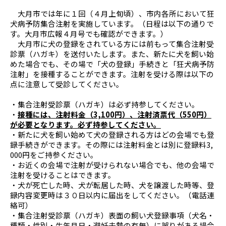
大月市では年に１回（４月上旬頃）、市内各所において狂
犬病予防集合注射を実施しています。（日程は以下の通りで
す。大月市広報４月号でも確認ができます。）
大月市に犬の登録をされている方には前もって集合注射受
診票（ハガキ）を送付いたします。また、新たに犬を飼い始
めた場合でも、その場で「犬の登録」手続きと「狂犬病予防
注射」を接種することができます。注射を受ける際は以下の
点に注意して受診してください。
・集合注射受診票（ハガキ）は必ず持参してください。
・
接種には、注射料金（3,100円）、注射済票代（550円）
が必要となります。必ず持参してください。
・新たに犬を飼い始めて犬の登録される方はどの会場でも登
録手続きができます。その際には注射料金とは別に登録料3,
000円をご持参ください。
・お近くの会場で注射が受けられない場合でも、他の会場で
注射を受けることはできます。
・犬が死亡した時、犬が転居した時、犬を譲渡した時等、登
録内容変更時は３０日以内に届出をしてください。（電話連
絡可）
・集合注射受診票（ハガキ）表面の飼い犬登録事項（犬名・
種類・性別・生年月日・避妊去勢の有無）に誤りがある場合