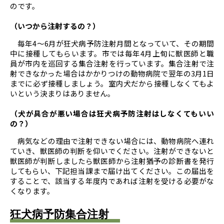
のです。
（いつから注射するの？）
毎年4～6月が狂犬病予防注射月間となっていて、その期間
中に接種してもらいます。市では毎年4月上旬に獣医師と職
員が市内を巡回する集合注射を行っています。集合注射で注
射できなかった場合はかかりつけの動物病院で翌年の3月1日
までに必ず接種しましょう。室内犬だから接種しなくてもよ
いという決まりはありません。
（犬が具合が悪い場合は狂犬病予防注射はしなくてもいい
の？）
病気などの理由で注射できない場合には、動物病院へ連れ
ていき、獣医師の判断を仰いでください。注射ができないと
獣医師が判断しましたら獣医師から注射猶予の診断書を発行
してもらい、下記担当課まで届け出てください。この届出を
することで、該当する年度内であれば注射を受ける必要がな
くなります。
狂犬病予防集合注射