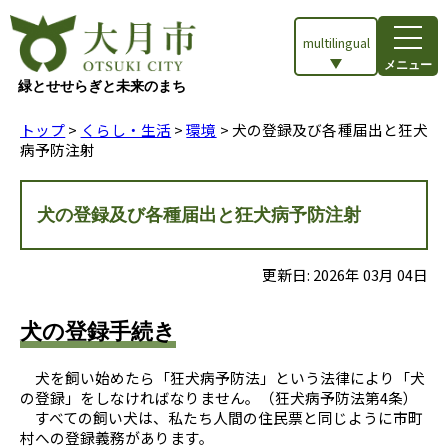
multilingual
メニュー
緑とせせらぎと未来のまち
トップ
>
くらし・生活
>
環境
> 犬の登録及び各種届出と狂犬
病予防注射
犬の登録及び各種届出と狂犬病予防注射
更新日:
2026
年
03
月
04
日
犬の登録手続き
犬を飼い始めたら「狂犬病予防法」という法律により「犬
の登録」をしなければなりません。（狂犬病予防法第4条）
すべての飼い犬は、私たち人間の住民票と同じように市町
村への登録義務があります。