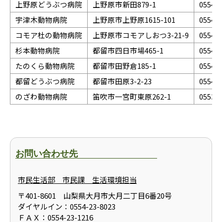
上野原どうぶつ病院
上野原市新田879-1
0554-6
宇津木動物病院
上野原市上野原1615-101
0554-6
コモア杜の動物病院
上野原市コモアしおつ3-21-9
0554-5
杉本動物病院
都留市四日市場465-1
0554-4
たのくら動物病院
都留市田野倉185-1
0554-5
都留どうぶつ病院
都留市田原3-2-23
0554-4
のざわ動物病院
笛吹市一宮町東原262-1
0553-4
お問い合わせ先
市民生活部 市民課 生活環境担当
〒401-8601 山梨県大月市大月二丁目6番20号
ダイヤルイン：0554-23-8023
ＦＡＸ：0554-23-1216