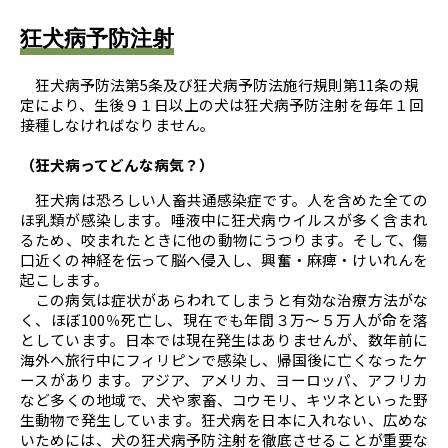
狂犬病予防注射
狂犬病予防法第5条及び狂犬病予防法施行規則第11条の規
定により、生後９１日以上の犬は狂犬病予防注射を毎年１回
接種しなければなりません。
（狂犬病ってどんな病気？）
狂犬病は恐ろしい人畜共通感染症です。人を含めた全ての
ほ乳類が感染します。唾液中に狂犬病ウイルスが多く含まれ
るため、咬まれたときに他の動物にうつります。そして、傷
口近くの神経を伝って脳へ侵入し、興奮・麻痺・けいれんを
起こします。
この病気は症状があらわれてしまうと有効な治療方法がな
く、ほぼ100％死亡し、現在でも年間３万～５万人が命を落
としています。日本では現在発生はありませんが、数年前に
海外へ旅行中にフィリピンで感染し、帰国後に亡くなったケ
ースがあります。アジア、アメリカ、ヨーロッパ、アフリカ
など多くの地域で、犬や家畜、コウモリ、キツネといった野
生動物で発生しています。狂犬病を日本に入れない、広めな
いためには、犬の狂犬病予防注射を徹底させることが重要な