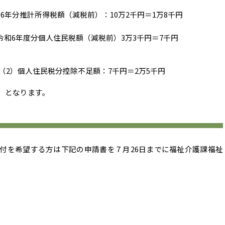
6年分推計所得税額（減税前）：10万2千円＝1万8千円
令和6年度分個人住民税額（減税前）3万3千円＝7千円
（2）個人住民税分控除不足額：7千円＝2万5千円
）となります。
付を希望する方は下記の申請書を７月26日までに福祉介護課福祉