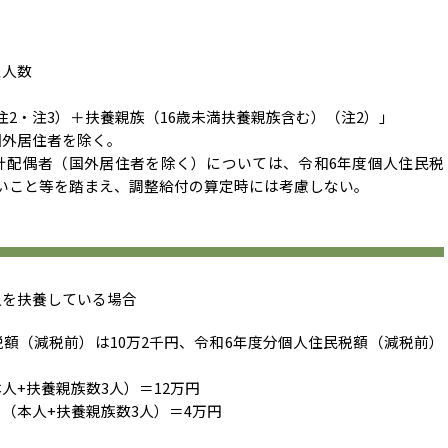
象人数
2・注3）＋扶養親族（16歳未満扶養親族含む）（注2）」
国外居住者を除く。
計配偶者（国外居住者を除く）については、令和6年度個人住民税
いこと等を踏まえ、調整給付の算定時には考慮しない。
人を扶養している場合
額（減税前）は10万2千円、令和6年度分個人住民税額（減税前）
人+扶養親族数3人）＝12万円
（本人+扶養親族数3人）＝4万円