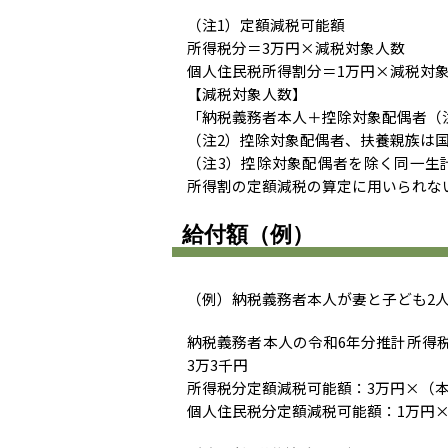
（注1）定額減税可能額
所得税分＝3万円×減税対象人数
個人住民税所得割分＝1万円×減税対
【減税対象人数】
「納税義務者本人＋控除対象配偶者（注
（注2）控除対象配偶者、扶養親族は
（注3）控除対象配偶者を除く同一生
所得割の定額減税の算定に用いられな
給付額（例）
（例）納税義務者本人が妻と子ども2
納税義務者本人の令和6年分推計所得税
3万3千円
所得税分定額減税可能額：3万円×（本
個人住民税分定額減税可能額：1万円×