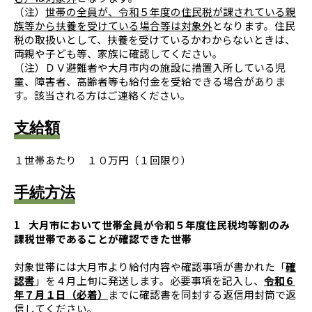
（注）
世帯の全員が、令和５年度の住民税が課されている親
族等から扶養を受けている場合等は対象外
となります。住民
税の取扱いとして、扶養を受けているかわからないときは、
両親や子ども等、家族に確認してください。
（注）ＤＶ避難者や大月市内の施設に措置入所している児
童、障害者、高齢者等も給付金を受給できる場合がありま
す。該当される方はご連絡ください。
支給額
１世帯あたり １０万円（１回限り）
手続方法
1 大月市において世帯全員が令和５年度住民税均等割のみ
課税世帯であることが確認できた世帯
対象世帯には大月市より給付内容や確認事項が書かれた「
確
認書
」を４月上旬に発送します。必要事項を記入し、
令和６
年７月１日（必着）
までに確認書を同封する返信用封筒で返
信してください。