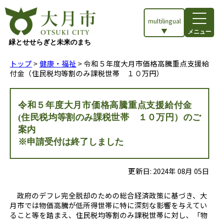
multilingual
メニュー
緑とせせらぎと未来のまち
トップ
>
健康・福祉
> 令和５年度大月市価格高騰重点支援給
付金（住民税均等割のみ課税世帯 １０万円）
令和５年度大月市価格高騰重点支援給付金
(住民税均等割のみ課税世帯 １０万円）のご
案内
※申請受付は終了しました
更新日:
2024
年
08
月
05
日
政府のデフレ完全脱却のための総合経済政策に基づき、大
月市では物価高騰が低所得世帯に特に深刻な影響を与えてい
ること等を踏まえ、住民税均等割のみ課税世帯に対し、「物