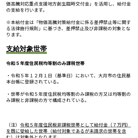
価高騰対応重点支援地方創生臨時交付金」を活用し、給付金
の支給を行います。
※本給付金は「物価高騰対策給付金に係る差押禁止等に関す
る法律施行規則」に基づき、差押禁止及び非課税の対象とな
ります。
支給対象世帯
令和５年度住民税均等割のみ課税世帯
・令和５年１２月１日（基準日）において、大月市の住民基
本台帳に登録されている。
・世帯が令和５年度住民税均等割のみ課税の方又は均等割の
み課税と非課税の方で構成されている。
（注）
令和５年度住民税非課税世帯として給付金（７万円）
を既に受給した世帯（給付対象であるが未請求の世帯を含
む）は対象外
となります。