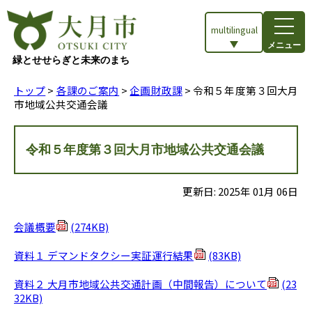
multilingual
メニュー
緑とせせらぎと未来のまち
トップ
>
各課のご案内
>
企画財政課
> 令和５年度第３回大月
市地域公共交通会議
令和５年度第３回大月市地域公共交通会議
更新日:
2025
年
01
月
06
日
会議概要
(274KB)
資料１ デマンドタクシー実証運行結果
(83KB)
資料２ 大月市地域公共交通計画（中間報告）について
(23
32KB)