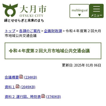
multilingual
メニュー
緑とせせらぎと未来のまち
トップ
>
各課のご案内
>
企画財政課
> 令和４年度第２回大月
市地域公共交通会議
令和４年度第２回大月市地域公共交通会議
更新日:
2025
年
01
月
06
日
会議概要
(234KB)
資料１
(2049KB)
資料２ 運行図、時刻表
(3740KB)