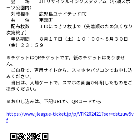
会 場 JITリサイクルインクスタジアム（小瀬スポ
ーツ公園内）
対戦相手 鹿児島ユナイテッドFC
共 催 南部町
配布枚数 １IDにつき２枚まで（先着順のため無くなり
次第終了）
申込期間 ８月１７日（土）１０：００～８月３０日
（金）２３：５９
※チケットはQRチケットです。紙のチケットはありませ
ん。
ご自身で、専用サイトから、スマホやパソコンでお申し込
みください。
当日は、入場ゲートで、スマホの画面か印刷したものをご
提示ください。
※お申し込みは、下記URLか、QRコードから
https://www.jleague-ticket.jp/p/VFK202421?ser=dstzuw5v
f