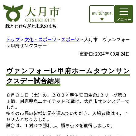
multilingual
メニュー
緑とせせらぎと未来のまち
トップ
>
文化・スポーツ
>
スポーツ
> 大月市 ヴァンフォー
レ甲府サンクスデー
更新日:
2024
年
09
月
24
日
ヴァンフォーレ甲府ホームタウンサン
クスデー試合結果
８月３１日（土）の、２０２４明治安田生命J２リーグ第３
１節、対鹿児島ユナイテッドFC戦は、大月市サンクスデーで
した。
多くの市民の皆様に足を運んでいただき、入場者数は４，７
９２人となりました。
試合は、１対０で勝利し、勝ち点３を獲得しました。