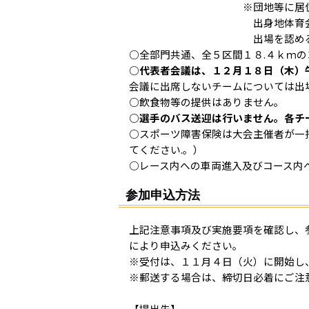
※団地等に居住する場合、
出身地体育会との間で話し
出場を認める
○全部門共通、全５区間１８.４ｋｍの
○
代表者会議は、１２月１８日（木）
会議に出席しないチームについては出
○飲食物等の提供はありません。
○
選手のバス送迎は行いません。各チ
○スポーツ障害保険は大会主催者が一
てください.。）
○レース内への車両進入及びコース内
参加申込方法
上記注意事項及び実施要項を確認し、
により申込みください。
※受付は、１１月４日（火）に開始し
※郵送する場合は、締切日必着にご注
【提出先】