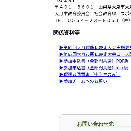
〒４０１－８６０１ 山梨県大月市大
大月市教育委員会 社会教育課 スポ
TEL ０５５４－２３－８０５１（直
関係資料等
▶第62回大月市駅伝競走大会実施要
▶第62回大月市駅伝競走大会コース
▶参加申込書（全部門共通）PDF版
▶参加申込書（全部門共通）xlsx版
▶保護者同意書（中学生のみ）
▶参加チームへのお願い
お問い合わせ先