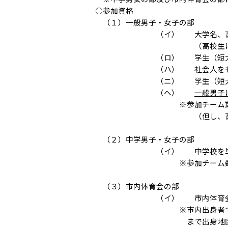
○参加資格
（１）一般男子・女子の部
（イ） 大学名、高校名を
（高校生については学
（ロ） 学生（短大生以上
（ハ） 社会人をもって
（ニ） 学生（短大生以上）
（ヘ）
一般男子
※参加チーム数は、上記資
（但し、高校はこの
（２）中学男子・女子の部
（イ） 中学校を単位に編成
※参加チーム数は、各校男
（３）市内体育会の部
（イ） 市内体育会の管轄内
※市内出身者であれば、市
まで出身地区への参