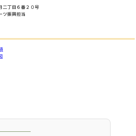
月二丁目６番２０号
ーツ振興担当
）
項
図