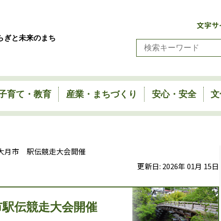
文字サ
らぎと未来のまち
子育て・教育
産業・まちづくり
安心・安全
文
 大月市 駅伝競走大会開催
更新日:
2026
年
01
月
15
日
市駅伝競走大会開催