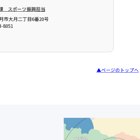
課 スポーツ振興担当
県大月市大月二丁目6番20号
-8051
▲ページのトップへ