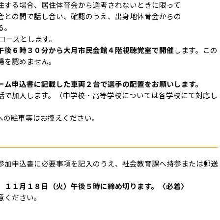
居住体育会から選考されないときに限って
合い、確認のうえ、出身地体育会からの
。
コースとします。
午後６時３０分から大月市民会館４階視聴覚室で開催
します。この
場を認めません。
ーム申込書に記載した車両２台で選手の配置をお願いします。
括で加入します。（中学校・高等学校については各学校にて対応し
への駐車等はお控えください。
参加申込書に必要事項を記入のうえ、社会教育課へ持参または郵送
、
１１月１８日（火）午後５時に締め切ります。〈必着〉
意ください。