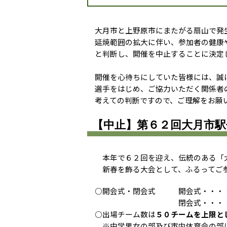
大月市と上野原市にまたがる扇山で発
延焼範囲の拡大に伴い、参加者の健康
と判断し、開催を中止することに決定
開催を心待ちにしていた皆様には、誠
選手をはじめ、ご協力いただく関係者
考えての判断ですので、ご理解をお願
【中止】第６２回大月市駅
本年で６２回を迎え、伝統のある「
新春を飾る大会として、ふるってご参
○開会式・閉会式 開会式・・・・
閉会式・・・・大月東小学
○出場チーム数は
５０チームを上限と
※中学男女の部及び市内体育会の部