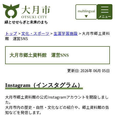
multilingual
メニュー
緑とせせらぎと未来のまち
トップ
>
文化・スポーツ
>
生涯学習施設
> 大月市郷土資料
館 運営SNS
大月市郷土資料館 運営SNS
更新日:
2026
年
06
月
05
日
Instagram（インスタグラム）
大月市郷土資料館の公式Instagramアカウントを開設しまし
た。
大月市内の歴史・自然・文化などの紹介や、郷土資料館の告
知などを発信します。