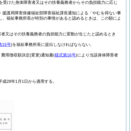
措置を受けた身体障害者又はその扶養義務者からその負担能力に応じ
省社会・援護局障害保健福祉部障害福祉課長通知による「やむを得ない事
し、福祉事務所長が特別の事情があると認めるときは、この額によ
害者又はその扶養義務者の負担能力に変動が生じたと認めるとき
第15号
)
を福祉事務所長に提出しなければならない。
、費用徴収額決定
(変更)
通知書
(
様式第16号
)
により当該身体障害者
成28年1月1日から適用する。