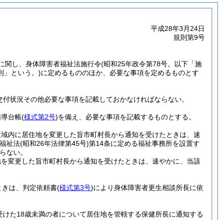
平成28年3月24日
規則第9号
に関し、身体障害者福祉法施行令
(昭和25年政令第78号。以下「施
則」という。)
に定めるもののほか、必要な事項を定めるものとす
交付状況その他必要な事項を記載しておかなければならない。
指導台帳
(
様式第2号
)
を備え、必要な事項を記載するものとする。
区域内に居住地を変更した旨市町村長から通知を受けたときは、速
会福祉法
(昭和26年法律第45号)
第14条に定める福祉事務所を設置す
らない。
地を変更した旨市町村長から通知を受けたときは、速やかに、当該
ときは、判定依頼書
(
様式第3号
)
により身体障害者更生相談所長に依
受けた18歳未満の者について居住地を管轄する保健所長に通知する