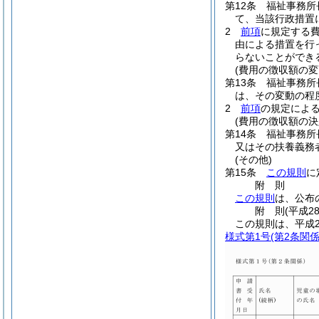
第12条
福祉事務所
て、当該行政措置
2
前項
に規定する費
由による措置を行
らないことができ
(費用の徴収額の変
第13条
福祉事務所
は、その変動の程
2
前項
の規定によ
(費用の徴収額の決
第14条
福祉事務所
又はその扶養義務
(その他)
第15条
この規則
に
附
則
この規則
は、公布
附
則
(平成2
この規則は、平成2
様式第1号
(第2条関係