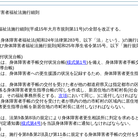
障害者福祉法施行細則
祉法施行細則(平成15年大月市規則第11号)の全部を改正する。
、身体障害者福祉法
(昭和24年法律第283号。以下「法」という。)
の施行
び身体障害者福祉法施行規則
(昭和25年厚生省令第15号。以下「施行規
付状況台帳)
長は、身体障害者手帳交付状況台帳
(
様式第1号
)
を備え、身体障害者手帳
導台帳)
長は、身体障害者への更生援護の状況を記録するため、身体障害者更生
長は、身体障害者手帳の交付を受けた者が他の都道府県又は指定都市の
係る身体障害者更生指導台帳の写しを作成し、新居住地の市町村長
(社
は、その福祉事務所長とする。
次項
において同じ。)
に送付しなければな
、身体障害者手帳の交付を受けた者が県内の他の市町村の区域内に居住
者更生指導台帳を新居住地の市町村長に送付しなければならない。
長は、法第9条第8項の規定により身体障害者更生相談所に判定を求める
判定通知書
(
様式第4号
)
を当該身体障害者に通知しなければならない。
)
は、施行令第8条第2項及び第11条に規定する身体障害者手帳の交付を