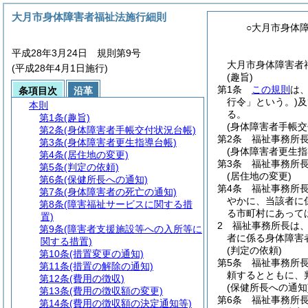
大月市身体障害者福祉法施行細則
○大月市身体
平成28年3月24日 規則第9号
大月市身体障害者福
(平成28年4月1日施行)
(趣旨)
第1条
この規則
は
条項目次
沿革
行令」という。)
及
本則
る。
第1条
(趣旨)
(身体障害者手帳交
第2条
(身体障害者手帳交付状況台帳)
第2条
福祉事務所
第3条
(身体障害者更生指導台帳)
(身体障害者更生指
第4条
(居住地の変更)
第3条
福祉事務所
第5条
(判定の依頼)
(居住地の変更)
第6条
(保健所長への通知)
第4条
福祉事務所
第7条
(身体障害者の死亡の通知)
やかに、当該者に
第8条
(障害福祉サービスに関する措
る市町村にあって
置)
2
福祉事務所長は
第9条
(障害者支援施設等への入所等に
者に係る身体障害
関する措置)
(判定の依頼)
第10条
(措置変更の通知)
第5条
福祉事務所
第11条
(措置の解除の通知)
頼するとともに、
第12条
(費用の徴収)
(保健所長への通知
第13条
(費用の徴収額の変更)
第6条
福祉事務所長
第14条
(費用の徴収額の決定通知等)