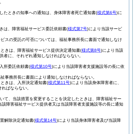
。
明したときの知事への通知は、身体障害者死亡通知書
(
様式第6号
)
に
ときは、障害福祉サービス委託依頼書
(
様式第7号
)
により当該サービ
ービスの受託の可否については、福祉事務所長に書面で通知しなけ
たときは、障害福祉サービス提供決定通知書
(
様式第8号
)
により当該
供者に、それぞれ通知しなければならない。
、入所委託依頼書
(
様式第10号
)
により当該障害者支援施設等の長に依
福祉事務所長に書面により通知しなければならない。
たときは、入所決定通知書
(
様式第11号
)
により当該身体障害者に、
ければならない。
ついて、当該措置を変更することを決定したときは、障害福祉サー
当該障害福祉サービス提供者又は当該障害者支援施設等の長に通知
措置解除決定通知書
(
様式第14号
)
により当該身体障害者及び当該障