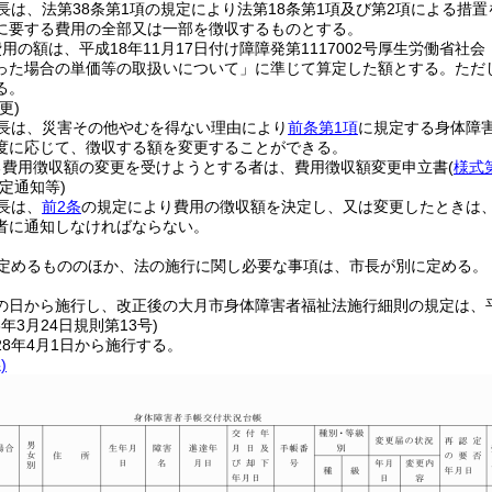
長は、法第38条第1項の規定により法第18条第1項及び第2項による
に要する費用の全部又は一部を徴収するものとする。
用の額は、平成18年11月17日付け障障発第1117002号厚生労働
った場合の単価等の取扱いについて」に準じて算定した額とする。
ただ
る。
更)
長は、災害その他やむを得ない理由により
前条第1項
に規定する身体障
度に応じて、徴収する額を変更することができる。
る費用徴収額の変更を受けようとする者は、費用徴収額変更申立書
(
様式
定通知等)
長は、
前2条
の規定により費用の徴収額を決定し、又は変更したときは
者に通知しなければならない。
定めるもののほか、法の施行に関し必要な事項は、市長が別に定める。
の日から施行し、改正後の大月市身体障害者福祉法施行細則の規定は、平
8年3月24日
規則第13号)
8年4月1日から施行する。
)