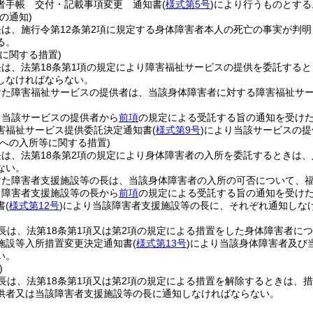
者手帳 交付・記載事項変更 通知書
(
様式第5号
)
により行うものとする
の通知)
長は、施行令第12条第2項に規定する身体障害者本人の死亡の事実が判
る。
に関する措置)
長は、法第18条第1項の規定により障害福祉サービスの提供を委託する
しなければならない。
けた障害福祉サービスの提供者は、当該身体障害者に対する障害福祉サ
、当該サービスの提供者から
前項
の規定による受託する旨の通知を受け
害福祉サービス提供委託決定通知書
(
様式第9号
)
により当該サービスの提
等への入所等に関する措置)
は、法第18条第2項の規定により身体障害者の入所を委託するときは
ない。
けた障害者支援施設等の長は、当該身体障害者の入所の可否について、
、障害者支援施設等の長から
前項
の規定による受託する旨の通知を受け
書
(
様式第12号
)
により当該障害者支援施設等の長に、それぞれ通知しな
長は、法第18条第1項又は第2項の規定による措置をした身体障害者に
施設等入所措置変更決定通知書
(
様式第13号
)
により当該身体障害者及び
い。
)
長は、法第18条第1項又は第2項の規定による措置を解除するときは、
供者又は当該障害者支援施設等の長に通知しなければならない。