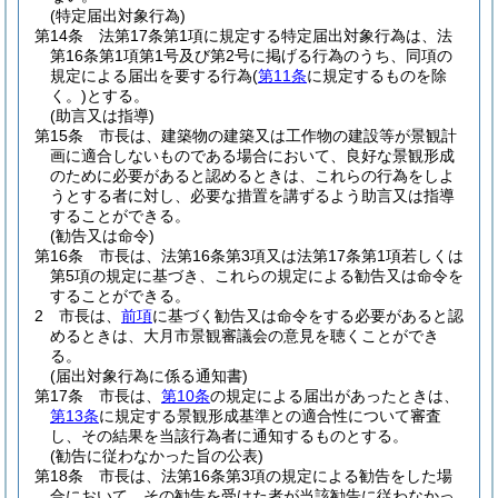
(特定届出対象行為)
第14条
法第17条第1項に規定する特定届出対象行為は、法
第16条第1項第1号及び第2号に掲げる行為のうち、同項の
規定による届出を要する行為
(
第11条
に規定するものを除
く。)
とする。
(助言又は指導)
第15条
市長は、建築物の建築又は工作物の建設等が景観計
画に適合しないものである場合において、良好な景観形成
のために必要があると認めるときは、これらの行為をしよ
うとする者に対し、必要な措置を講ずるよう助言又は指導
することができる。
(勧告又は命令)
第16条
市長は、法第16条第3項又は法第17条第1項若しくは
第5項の規定に基づき、これらの規定による勧告又は命令を
することができる。
2
市長は、
前項
に基づく勧告又は命令をする必要があると認
めるときは、大月市景観審議会の意見を聴くことができ
る。
(届出対象行為に係る通知書)
第17条
市長は、
第10条
の規定による届出があったときは、
第13条
に規定する景観形成基準との適合性について審査
し、その結果を当該行為者に通知するものとする。
(勧告に従わなかった旨の公表)
第18条
市長は、法第16条第3項の規定による勧告をした場
合において、その勧告を受けた者が当該勧告に従わなかっ