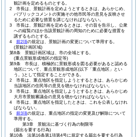
観計画を定めるものとする。
2
市長は、景観計画を定めようとするときは、あらかじめ、
パブリックコメントの実施その他市民等の意見を反映させ
るために必要な措置を講じなければならない。
3
市長は、景観計画を定めるときは、その旨を告示し、公衆
への縦覧のほか当該景観計画の周知のために必要な措置を
講ずるものとする。
4
前2項
の規定は、景観計画の変更について準用する。
(景観計画区域)
第8条
景観計画区域は、市の全域とする。
(重点景観形成地区の指定等)
第9条
市長は、積極的に景観形成を図る必要があると認める
地区について、重点景観形成地区
(以下「重点地区」とい
う。)
として指定することができる。
2
市長は、重点地区を指定しようとするときは、あらかじめ
当該地区の住民等の意見を聴かなければならない。
3
市長は、重点地区を指定しようとするときは、あらかじめ
大月市景観審議会の意見を聴かなければならない。
4
市長は、重点地区を指定したときは、これを公表しなけれ
ばならない。
5
前3項
の規定は、重点地区の指定の変更及び解除について
準用する。
第3章
景観法に基づく行為の制限等
(届出を要する行為)
第10条
法第16条第1項第4号に規定する届出を要する行為