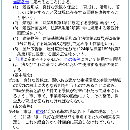
当該各号
に定めるところによる。
(1)
景観形成 良好な景観を保全し、育成し、活用し、若
しくは創造すること又は現に存在する景観を改善するこ
とをいう。
(2)
景観計画 法第8条第1項に規定する景観計画をいう。
(3)
景観計画区域 法第8条第2項第1号に規定する景観計
画区域をいう。
(4)
建築物等 建築基準法
(昭和25年法律第201号)
第2条第
1号に規定する建築物及び規則で定める工作物をいう。
(5)
屋外広告物 屋外広告物法
(昭和24年法律第189号)
第2
条第1項に規定する屋外広告物をいう。
2
前項
に定めるもののほか、
この条例
において使用する用語
は、法及びこれに基づく法令において使用する用語の例に
よる。
(基本理念)
第3条
良好な景観は、潤いある豊かな生活環境の創造や地域
の活力の向上に大きな役割を担うものであることに鑑み、
市民が愛着と誇りの持てる景観が将来にわたって継承され
るよう、市、市民、事業者等の協働により、その整備、保
全及び育成が図られなければならない。
(市の責務)
第4条
市は、
前条
に定める基本理念
(以下「基本理念」とい
う。)
に基づき、良好な景観形成を推進するための施策を策
定し、これを総合的かつ計画的に実施しなければならな
い。