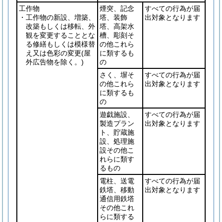
工作物
煙突、記念
すべての行為が届
・工作物の新設、増築、
塔、装飾
出対象となります
改築もしくは移転、外
塔、高架水
観を変更することとな
槽、彫刻そ
る修繕もしくは模様替
の他これら
え又は色彩の変更
(屋
に類するも
外広告物を除く。)
の
さく、塀そ
すべての行為が届
の他これら
出対象となります
に類するも
の
遊戯施設、
すべての行為が届
製造プラン
出対象となります
ト、貯蔵施
設、処理施
設その他こ
れらに類す
るもの
電柱、送電
すべての行為が届
鉄塔、移動
出対象となります
通信用鉄塔
その他これ
らに類する