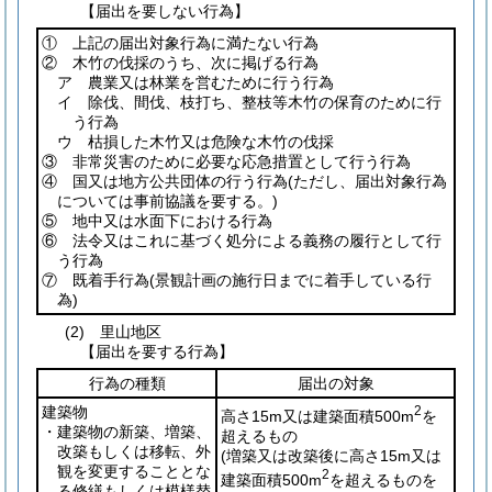
【届出を要しない行為】
① 上記の届出対象行為に満たない行為
② 木竹の伐採のうち、次に掲げる行為
ア 農業又は林業を営むために行う行為
イ 除伐、間伐、枝打ち、整枝等木竹の保育のために行
う行為
ウ 枯損した木竹又は危険な木竹の伐採
③ 非常災害のために必要な応急措置として行う行為
④ 国又は地方公共団体の行う行為
(ただし、届出対象行為
については事前協議を要する。)
⑤ 地中又は水面下における行為
⑥ 法令又はこれに基づく処分による義務の履行として行
う行為
⑦ 既着手行為
(景観計画の施行日までに着手している行
為)
(2) 里山地区
【届出を要する行為】
行為の種類
届出の対象
建築物
2
高さ15m又は建築面積500m
を
・建築物の新築、増築、
超えるもの
改築もしくは移転、外
(増築又は改築後に高さ15m又は
観を変更することとな
2
建築面積500m
を超えるものを
る修繕もしくは模様替