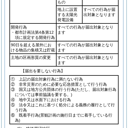
もの
地上に設置
すべての行為が届
する太陽光
出対象となります
発電設備
開発行為
すべての行為が届出対象となり
・都市計画法第4条第12
ます
項に規定する開発行為
90日を超える屋外にお
すべての行為が届出対象となり
ける物品の集積又は貯蔵
ます
土地の区画形質の変更
すべての行為が届出対象となり
ます
【届出を要しない行為】
① 上記の届出対象行為に満たない行為
② 非常災害のために必要な応急措置として行う行為
③ 国又は地方公共団体の行う行為
(ただし、届出対象行為
については事前協議を要する。)
④ 地中又は水面下における行為
⑤ 法令又はこれに基づく処分による義務の履行として行
う行為
⑥ 既着手行為
(景観計画の施行日までに着手している行
為)