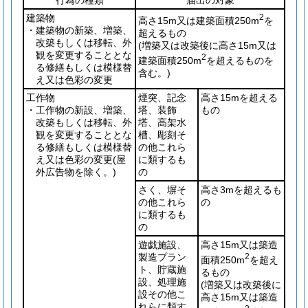
行為の種類
届出の対象
建築物
2
高さ15m又は建築面積250m
を
・建築物の新築、増築、
超えるもの
改築もしくは移転、外
(増築又は改築後に高さ15m又は
観を変更することとな
2
建築面積250m
を超えるものを
る修繕もしくは模様替
含む。)
え又は色彩の変更
工作物
煙突、記念
高さ15mを超える
・工作物の新設、増築、
塔、装飾
もの
改築もしくは移転、外
塔、高架水
観を変更することとな
槽、彫刻そ
る修繕もしくは模様替
の他これら
え又は色彩の変更
(屋
に類するも
外広告物を除く。)
の
さく、塀そ
高さ3mを超えるも
の他これら
の
に類するも
の
遊戯施設、
高さ15m又は築造
製造プラン
2
面積250m
を超え
ト、貯蔵施
るもの
設、処理施
(増築又は改築後に
設その他こ
高さ15m又は築造
れらに類す