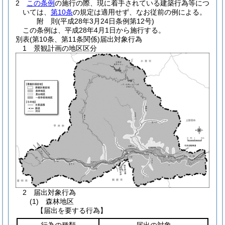
2
この条例
の施行の際、現に着手されている建築行為等につ
いては、
第10条
の規定は適用せず、なお従前の例による。
附
則
(平成28年3月24日
条例第12号)
この条例は、平成28年4月1日から施行する。
別表
(第10条、第11条関係)届出対象行為
1 景観計画の地区区分
2 届出対象行為
(1) 森林地区
【届出を要する行為】