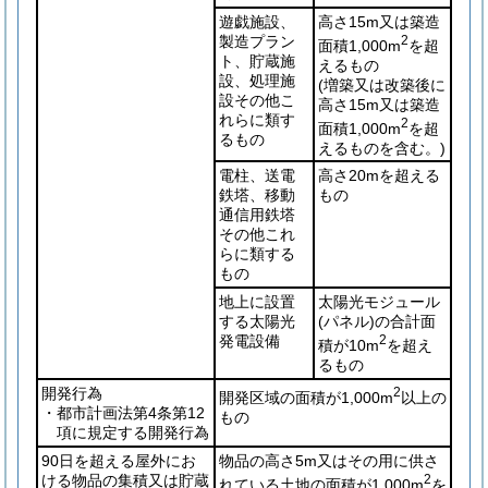
遊戯施設、
高さ15m又は築造
製造プラン
2
面積1,000m
を超
ト、貯蔵施
えるもの
設、処理施
(増築又は改築後に
設その他こ
高さ15m又は築造
れらに類す
2
面積1,000m
を超
るもの
えるものを含む。)
電柱、送電
高さ20mを超える
鉄塔、移動
もの
通信用鉄塔
その他これ
らに類する
もの
地上に設置
太陽光モジュール
する太陽光
(パネル)
の合計面
発電設備
2
積が10m
を超え
るもの
開発行為
2
開発区域の面積が1,000m
以上の
・都市計画法第4条第12
もの
項に規定する開発行為
90日を超える屋外にお
物品の高さ5m又はその用に供さ
ける物品の集積又は貯蔵
2
れている土地の面積が1,000m
を