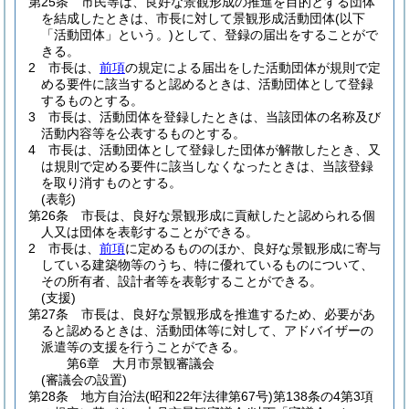
第25条
市民等は、良好な景観形成の推進を目的とする団体
を結成したときは、市長に対して景観形成活動団体
(以下
「活動団体」という。)
として、登録の届出をすることがで
きる。
2
市長は、
前項
の規定による届出をした活動団体が規則で定
める要件に該当すると認めるときは、活動団体として登録
するものとする。
3
市長は、活動団体を登録したときは、当該団体の名称及び
活動内容等を公表するものとする。
4
市長は、活動団体として登録した団体が解散したとき、又
は規則で定める要件に該当しなくなったときは、当該登録
を取り消すものとする。
(表彰)
第26条
市長は、良好な景観形成に貢献したと認められる個
人又は団体を表彰することができる。
2
市長は、
前項
に定めるもののほか、良好な景観形成に寄与
している建築物等のうち、特に優れているものについて、
その所有者、設計者等を表彰することができる。
(支援)
第27条
市長は、良好な景観形成を推進するため、必要があ
ると認めるときは、活動団体等に対して、アドバイザーの
派遣等の支援を行うことができる。
第6章
大月市景観審議会
(審議会の設置)
第28条
地方自治法
(昭和22年法律第67号)
第138条の4第3項