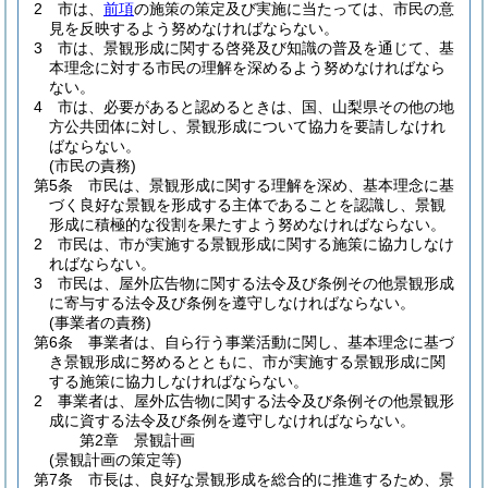
2
市は、
前項
の施策の策定及び実施に当たっては、市民の意
見を反映するよう努めなければならない。
3
市は、景観形成に関する啓発及び知識の普及を通じて、基
本理念に対する市民の理解を深めるよう努めなければなら
ない。
4
市は、必要があると認めるときは、国、山梨県その他の地
方公共団体に対し、景観形成について協力を要請しなけれ
ばならない。
(市民の責務)
第5条
市民は、景観形成に関する理解を深め、基本理念に基
づく良好な景観を形成する主体であることを認識し、景観
形成に積極的な役割を果たすよう努めなければならない。
2
市民は、市が実施する景観形成に関する施策に協力しなけ
ればならない。
3
市民は、屋外広告物に関する法令及び条例その他景観形成
に寄与する法令及び条例を遵守しなければならない。
(事業者の責務)
第6条
事業者は、自ら行う事業活動に関し、基本理念に基づ
き景観形成に努めるとともに、市が実施する景観形成に関
する施策に協力しなければならない。
2
事業者は、屋外広告物に関する法令及び条例その他景観形
成に資する法令及び条例を遵守しなければならない。
第2章
景観計画
(景観計画の策定等)
第7条
市長は、良好な景観形成を総合的に推進するため、景