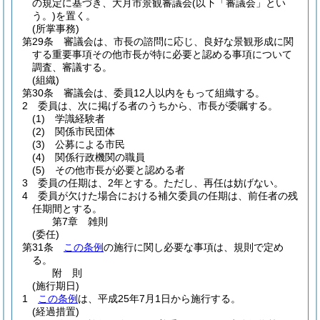
の規定に基づき、大月市景観審議会
(以下「審議会」とい
う。)
を置く。
(所掌事務)
第29条
審議会は、市長の諮問に応じ、良好な景観形成に関
する重要事項その他市長が特に必要と認める事項について
調査、審議する。
(組織)
第30条
審議会は、委員12人以内をもって組織する。
2
委員は、次に掲げる者のうちから、市長が委嘱する。
(1)
学識経験者
(2)
関係市民団体
(3)
公募による市民
(4)
関係行政機関の職員
(5)
その他市長が必要と認める者
3
委員の任期は、2年とする。
ただし、再任は妨げない。
4
委員が欠けた場合における補欠委員の任期は、前任者の残
任期間とする。
第7章
雑則
(委任)
第31条
この条例
の施行に関し必要な事項は、規則で定め
る。
附
則
(施行期日)
1
この条例
は、平成25年7月1日から施行する。
(経過措置)