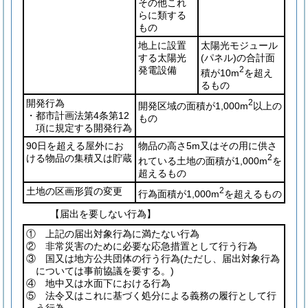
その他これ
らに類する
もの
地上に設置
太陽光モジュール
する太陽光
(パネル)
の合計面
発電設備
2
積が10m
を超え
るもの
開発行為
2
開発区域の面積が1,000m
以上の
・都市計画法第4条第12
もの
項に規定する開発行為
90日を超える屋外にお
物品の高さ5m又はその用に供さ
ける物品の集積又は貯蔵
2
れている土地の面積が1,000m
を
超えるもの
土地の区画形質の変更
2
行為面積が1,000m
を超えるもの
【届出を要しない行為】
① 上記の届出対象行為に満たない行為
② 非常災害のために必要な応急措置として行う行為
③ 国又は地方公共団体の行う行為
(ただし、届出対象行為
については事前協議を要する。)
④ 地中又は水面下における行為
⑤ 法令又はこれに基づく処分による義務の履行として行