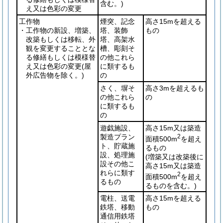
含む。)
え又は色彩の変更
工作物
煙突、記念
高さ15mを超える
・工作物の新設、増築、
塔、装飾
もの
改築もしくは移転、外
塔、高架水
観を変更することとな
槽、彫刻そ
る修繕もしくは模様替
の他これら
え又は色彩の変更
(屋
に類するも
外広告物を除く。)
の
さく、塀そ
高さ3mを超えるも
の他これら
の
に類するも
の
遊戯施設、
高さ15m又は築造
製造プラン
2
面積500m
を超え
ト、貯蔵施
るもの
設、処理施
(増築又は改築後に
設その他こ
高さ15m又は築造
れらに類す
2
面積500m
を超え
るもの
るものを含む。)
電柱、送電
高さ15mを超える
鉄塔、移動
もの
通信用鉄塔