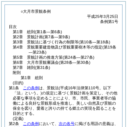
○大月市景観条例
平成25年3月25日
条例第1号
目次
第1章
総則
(第1条―第6条)
第2章
景観計画
(第7条―第9条)
第3章
景観法に基づく行為の制限等
(第10条―第18条)
第4章
景観重要建造物及び景観重要樹木等の指定
(第19条
―第23条)
第5章
景観計画の推進方策
(第24条―第27条)
第6章
大月市景観審議会
(第28条―第30条)
第7章
雑則
(第31条)
附則
第1章
総則
(目的)
第1条
この条例
は、景観法
(平成16年法律第110号。以下
「法」という。)
の規定に基づく景観計画を策定し、その他
必要な事項を定めることにより、市、市民、事業者等の協
働による良好な景観形成を推進し、美しい自然及び景観の
保全を図り、愛着と誇りの持てる郷土の実現を図ることを
目的とする。
(定義)
第2条
この条例
において、
次の各号
に掲げる用語の意義は、