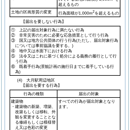
超えるもの
土地の区画形質の変更
2
行為面積が1,000m
を超えるもの
【届出を要しない行為】
① 上記の届出対象行為に満たない行為
② 非常災害のために必要な応急措置として行う行為
③ 国又は地方公共団体の行う行為
(ただし、届出対象行為
については事前協議を要する。)
④ 地中又は水面下における行為
⑤ 法令又はこれに基づく処分による義務の履行として行
う行為
⑥ 既着手行為
(景観計画の施行日までに着手している行
為)
(4) 大月駅周辺地区
【届出を要する行為】
行為の種類
届出の対象
建築物
すべての行為が届出対象となり
・建築物の新築、増築、
ます。
改築もしくは移転、外
観を変更することとな
る修繕もしくは模様替
え又は色彩の変更