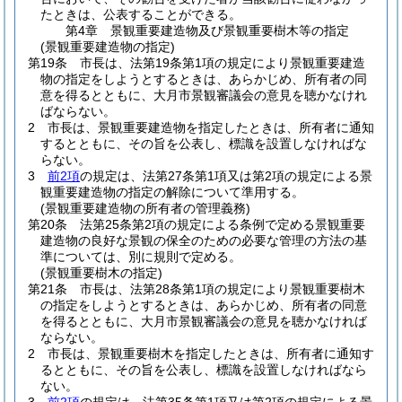
たときは、公表することができる。
第4章
景観重要建造物及び景観重要樹木等の指定
(景観重要建造物の指定)
第19条
市長は、法第19条第1項の規定により景観重要建造
物の指定をしようとするときは、あらかじめ、所有者の同
意を得るとともに、大月市景観審議会の意見を聴かなけれ
ばならない。
2
市長は、景観重要建造物を指定したときは、所有者に通知
するとともに、その旨を公表し、標識を設置しなければな
らない。
3
前2項
の規定は、法第27条第1項又は第2項の規定による景
観重要建造物の指定の解除について準用する。
(景観重要建造物の所有者の管理義務)
第20条
法第25条第2項の規定による条例で定める景観重要
建造物の良好な景観の保全のための必要な管理の方法の基
準については、別に規則で定める。
(景観重要樹木の指定)
第21条
市長は、法第28条第1項の規定により景観重要樹木
の指定をしようとするときは、あらかじめ、所有者の同意
を得るとともに、大月市景観審議会の意見を聴かなければ
ならない。
2
市長は、景観重要樹木を指定したときは、所有者に通知す
るとともに、その旨を公表し、標識を設置しなければなら
ない。