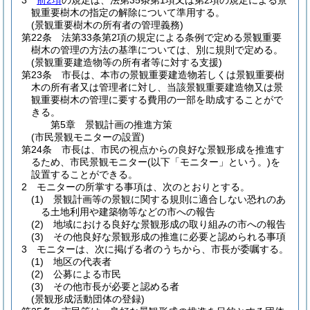
3
前2項
の規定は、法第35条第1項又は第2項の規定による景
観重要樹木の指定の解除について準用する。
(景観重要樹木の所有者の管理義務)
第22条
法第33条第2項の規定による条例で定める景観重要
樹木の管理の方法の基準については、別に規則で定める。
(景観重要建造物等の所有者等に対する支援)
第23条
市長は、本市の景観重要建造物若しくは景観重要樹
木の所有者又は管理者に対し、当該景観重要建造物又は景
観重要樹木の管理に要する費用の一部を助成することがで
きる。
第5章
景観計画の推進方策
(市民景観モニターの設置)
第24条
市長は、市民の視点からの良好な景観形成を推進す
るため、市民景観モニター
(以下「モニター」という。)
を
設置することができる。
2
モニターの所掌する事項は、次のとおりとする。
(1)
景観計画等の景観に関する規則に適合しない恐れのあ
る土地利用や建築物等などの市への報告
(2)
地域における良好な景観形成の取り組みの市への報告
(3)
その他良好な景観形成の推進に必要と認められる事項
3
モニターは、次に掲げる者のうちから、市長が委嘱する。
(1)
地区の代表者
(2)
公募による市民
(3)
その他市長が必要と認める者
(景観形成活動団体の登録)