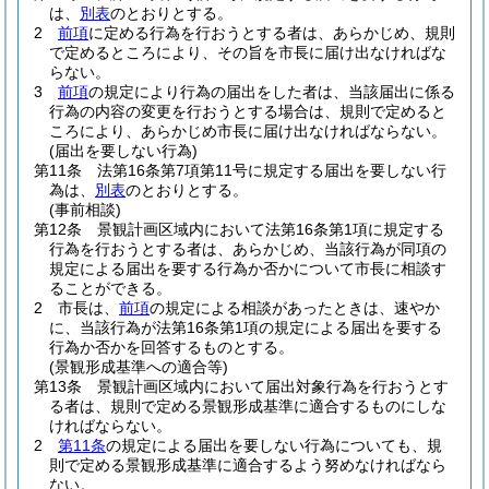
は、
別表
のとおりとする。
2
前項
に定める行為を行おうとする者は、あらかじめ、規則
で定めるところにより、その旨を市長に届け出なければな
らない。
3
前項
の規定により行為の届出をした者は、当該届出に係る
行為の内容の変更を行おうとする場合は、規則で定めると
ころにより、あらかじめ市長に届け出なければならない。
(届出を要しない行為)
第11条
法第16条第7項第11号に規定する届出を要しない行
為は、
別表
のとおりとする。
(事前相談)
第12条
景観計画区域内において法第16条第1項に規定する
行為を行おうとする者は、あらかじめ、当該行為が同項の
規定による届出を要する行為か否かについて市長に相談す
ることができる。
2
市長は、
前項
の規定による相談があったときは、速やか
に、当該行為が法第16条第1項の規定による届出を要する
行為か否かを回答するものとする。
(景観形成基準への適合等)
第13条
景観計画区域内において届出対象行為を行おうとす
る者は、規則で定める景観形成基準に適合するものにしな
ければならない。
2
第11条
の規定による届出を要しない行為についても、規
則で定める景観形成基準に適合するよう努めなければなら
ない。