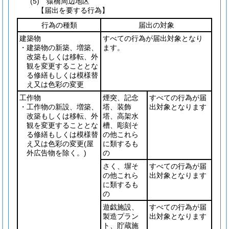
(5) 猿橋周辺地区
【届出を要する行為】
行為の種類
届出の対象
建築物
すべての行為が届出対象となり
・建築物の新築、増築、
ます。
改築もしくは移転、外
観を変更することとな
る修繕もしくは模様替
え又は色彩の変更
工作物
煙突、記念
すべての行為が届
・工作物の新設、増築、
塔、装飾
出対象となります
改築もしくは移転、外
塔、高架水
観を変更することとな
槽、彫刻そ
る修繕もしくは模様替
の他これら
え又は色彩の変更
(屋
に類するも
外広告物を除く。)
の
さく、塀そ
すべての行為が届
の他これら
出対象となります
に類するも
の
遊戯施設、
すべての行為が届
製造プラン
出対象となります
ト、貯蔵施