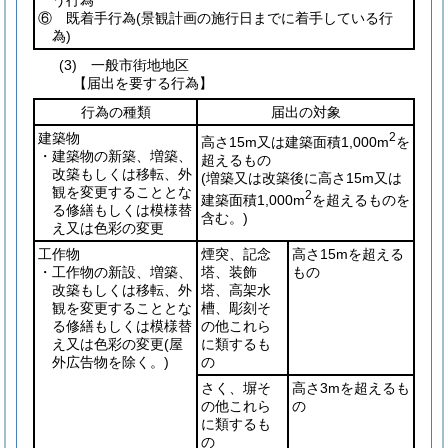
う行為
⑥ 既着手行為
(景観計画の施行日までに着手している行
為)
(3) 一般市街地地区
【届出を要する行為】
行為の種類
届出の対象
建築物
2
高さ15m又は建築面積1,000m
を
・建築物の新築、増築、
超えるもの
改築もしくは移転、外
(増築又は改築後に高さ15m又は
観を変更することとな
2
建築面積1,000m
を超えるものを
る修繕もしくは模様替
含む。)
え又は色彩の変更
工作物
煙突、記念
高さ15mを超える
・工作物の新設、増築、
塔、装飾
もの
改築もしくは移転、外
塔、高架水
観を変更することとな
槽、彫刻そ
る修繕もしくは模様替
の他これら
え又は色彩の変更
(屋
に類するも
外広告物を除く。)
の
さく、塀そ
高さ3mを超えるも
の他これら
の
に類するも
の