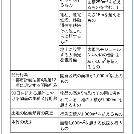
2
面積250m
を超え
るもの
るものを含む。)
電柱、送電
高さ15mを超える
鉄塔、移動
もの
通信用鉄塔
その他これ
らに類する
もの
地上に設置
太陽光モジュール
する太陽光
(パネル)
の合計面
発電設備
2
積が10m
を超え
るもの
開発行為
2
開発区域の面積が1,000m
以上の
・都市計画法第4条第12
もの
項に規定する開発行為
90日を超える屋外にお
物品の高さ5m又はその用に供さ
ける物品の集積又は貯蔵
2
れている土地の面積が1,000m
を
超えるもの
土地の区画形質の変更
2
行為面積が1,000m
を超えるもの
木竹の伐採
2
面積1,000m
を超える伐採を行う
もの