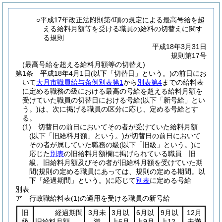
○平成17年改正法附則第4項の規定による最高号給を超
える給料月額等を受ける職員の給料の切替えに関す
る規則
平成18年3月31日
規則第17号
(最高号給を超える給料月額等の切替え)
第1条
平成18年4月1日
(以下「切替日」という。)
の前日にお
いて
大月市職員給与条例別表第1
から
別表第4
までの給料表
に定める職務の級における最高の号給を超える給料月額を
受けていた職員の切替日における号給
(以下「新号給」とい
う。)
は、次に掲げる職員の区分に応じ、定める号給とす
る。
(1)
切替日の前日においてその者が受けていた給料月額
(以下「旧給料月額」という。)
が切替日の前日において
その者が属していた職務の級
(以下「旧級」という。)
に
応じた
別表
の旧給料月額欄に掲げられている職員 旧
級、旧給料月額及びその者が旧給料月額を受けていた期
間
(規則の定める職員にあっては、規則の定める期間。以
下「経過期間」という。)
に応じて
別表
に定める号給
別表
ア 行政職給料表(1)の適用を受ける職員の新号給
旧
経過期間
3月未
3月以
6月以
9月以
12月
級
旧給料月額
満
上6月
上9月
上12
未満