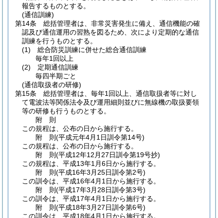
報告するものとする。
(通信訓練)
第14条
総括管理者は、非常災害発生に備え、通信機能の確
認及び通信運用の習熟を図るため、次により定期的な通信
訓練を行うものとする。
(1)
総合防災訓練に併せた総合通信訓練
毎年1回以上
(2)
定期通信訓練
毎四半期ごと
(通信取扱者の研修)
第15条
総括管理者は、毎年1回以上、通信取扱者等に対し
て電波法等関係法令及び運用細則並びに無線機の取扱要領
等の研修も行うものとする。
附
則
この規程は、公布の日から施行する。
附
則
(平成元年4月1日
訓令第14号)
この規程は、公布の日から施行する。
附
則
(平成12年12月27日
訓令第19号抄)
この規程は、平成13年1月6日から施行する。
附
則
(平成16年3月25日
訓令第2号)
この訓令は、平成16年4月1日から施行する。
附
則
(平成17年3月28日
訓令第3号)
この訓令は、平成17年4月1日から施行する。
附
則
(平成18年3月27日
訓令第6号)
この訓令は、平成18年4月1日から施行する。