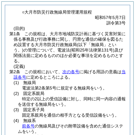
○大月市防災行政無線局管理運用規程
昭和57年5月7日
訓令第3号
(目的)
第1条
この規程は、大月市地域防災計画に基づく災害対策に
係る事務及び行政事務に関し、円滑な通信の確保を図るた
め設置する大月市防災行政無線局
(以下「無線局」とい
う。)
の管理について、電波法
(昭和25年法律第131号)
及び
関係法規に定めるもののほか必要な事項を定めるものとす
る。
(定義)
第2条
この規程において、
次の各号
に掲げる用語の意義は
当
該各号
に定めるところによる。
(1)
無線局
電波法第2条第5号に規定する無線局をいう。
(2)
固定系親局
特定の2以上の受信設備に対し、同時に同一内容の通報
を送信する無線局をいう。
(3)
固定系子局
固定系親局を通信の相手方となる受信設備をいう。
(4)
無線系
前各号
の無線局及びその附帯設備を含めた通信システ
ムをいう。