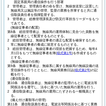
固定系親局の通信操作を行う部署
2
管理者は、管理責任者の命を受け、無線放送室に設置した
無線局又は施設等の管理、監督の業務を所掌すると共に通
信取扱責任者を指揮監督する。
3
管理者は、総務管理課長及び防災行革担当リーダーをもつ
てあてる。
(無線従事者の配置)
第8条
総括管理者は、無線局の運用体制に見合つた員数を無
線従事者として配置するものとする。
2
総括管理者は、無線従事者の適正な配置を確保するため、
常に無線従事者の養成に留意するものとする。
3
総括管理者は、無線従事者の現状を把握するため、毎年4
月1日をもつて無線従事者名簿
(
様式第1号
)
を作成するもの
とする。
(無線従事者の任務)
第9条
無線従事者は、無線系に属する無線局の無線設備の送
受信操作を行うとともに、無線局業務日誌
(
様式第2号
)
の記
載を行う。
(通信取扱者)
第10条
通信取扱者は、無線従事者の監理のもとに電波法等
関係法令を遵守し、法令に基づいた無線局の運用を行う。
2
通信取扱者は、無線局の運用にたずさわる一般職員とす
る。
(備え付け書類等の管理)
第11条
通信取扱責任者は、電波法等関係法令に基づく業務