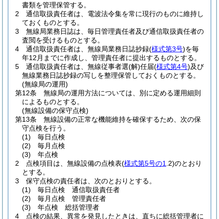
書類を管理保管する。
2
通信取扱責任者は、電波法令集を常に現行のものに維持し
ておくものとする。
3
無線局業務日誌は、毎日管理責任者及び通信取扱責任者の
査閲を受けるものとする。
4
通信取扱責任者は、無線局業務日誌抄録
(
様式第3号
)
を毎
年12月までに作成し、管理責任者に提出するものとする。
5
通信取扱責任者は、無線従事者選
(解)
任届
(
様式第4号
)
及び
無線業務日誌抄録の写しを整理保管しておくものとする。
(無線局の運用)
第12条
無線局の運用方法については、別に定める運用細則
によるものとする。
(無線設備の保守点検)
第13条
無線設備の正常な機能維持を確保するため、次の保
守点検を行う。
(1)
毎日点検
(2)
毎月点検
(3)
年点検
2
点検項目は、無線設備の点検表
(
様式第5号の1
.2)
のとおり
とする。
3
保守点検の責任者は、次のとおりとする。
(1)
毎日点検 通信取扱責任者
(2)
毎月点検 管理責任者
(3)
年点検 総括管理者
4
点検の結果、異常を発見したときは、直ちに総括管理者に