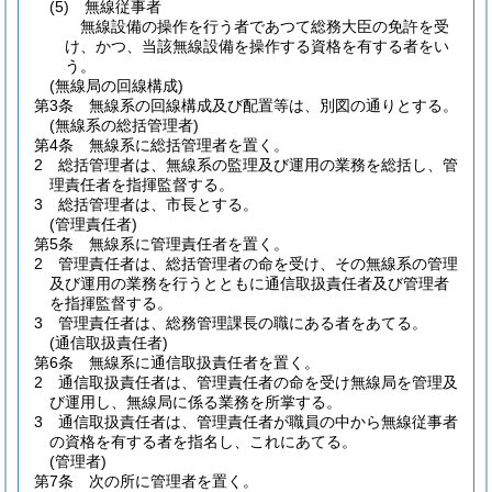
(5)
無線従事者
無線設備の操作を行う者であつて総務大臣の免許を受
け、かつ、当該無線設備を操作する資格を有する者をい
う。
(無線局の回線構成)
第3条
無線系の回線構成及び配置等は、別図の通りとする。
(無線系の総括管理者)
第4条
無線系に総括管理者を置く。
2
総括管理者は、無線系の監理及び運用の業務を総括し、管
理責任者を指揮監督する。
3
総括管理者は、市長とする。
(管理責任者)
第5条
無線系に管理責任者を置く。
2
管理責任者は、総括管理者の命を受け、その無線系の管理
及び運用の業務を行うとともに通信取扱責任者及び管理者
を指揮監督する。
3
管理責任者は、総務管理課長の職にある者をあてる。
(通信取扱責任者)
第6条
無線系に通信取扱責任者を置く。
2
通信取扱責任者は、管理責任者の命を受け無線局を管理及
び運用し、無線局に係る業務を所掌する。
3
通信取扱責任者は、管理責任者が職員の中から無線従事者
の資格を有する者を指名し、これにあてる。
(管理者)
第7条
次の所に管理者を置く。