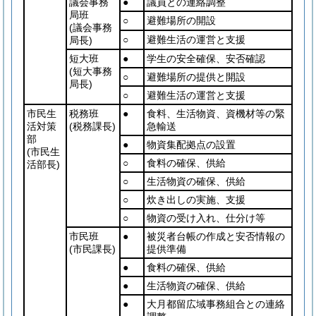
議会事務
●
議員との連絡調整
局班
○
避難場所の開設
(議会事務
○
避難生活の運営と支援
局長)
短大班
●
学生の安全確保、安否確認
(短大事務
○
避難場所の提供と開設
局長)
○
避難生活の運営と支援
市民生
税務班
●
食料、生活物資、資機材等の緊
活対策
(税務課長)
急輸送
部
●
物資集配拠点の設置
(市民生
○
食料の確保、供給
活部長)
○
生活物資の確保、供給
○
炊き出しの実施、支援
○
物資の受け入れ、仕分け等
市民班
●
被災者台帳の作成と安否情報の
(市民課長)
提供準備
●
食料の確保、供給
●
生活物資の確保、供給
●
大月都留広域事務組合との連絡