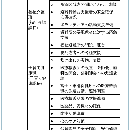
○
所管区域内の問い合わせ、相談
福祉介護
●
避難行動要支援者の安全確保、
班
安否確認
(福祉介護
●
ボランティアの活動支援準備
課長)
●
避難所の要配慮者に対する応急
支援
●
福祉避難所の開設、運営
●
要配慮者への各種支援
○
炊き出しの実施、支援
子育て健
●
医療救護所の設置、医師会、歯
康班
科医師会、薬剤師会への派遣要
(子育て健
請
康課長)
●
富士・東部保健所への医療救護
班の派遣要請、連絡調整
●
医療救護活動の支援準備
●
医薬品、資機材の確保
●
防疫活動準備
●
心のケア対策
●
保育園児の安全確保、安否確認