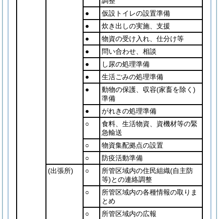
調整
●
仮設トイレの設置準備
●
炊き出しの実施、支援
●
物資の受け入れ、仕分け等
●
問い合わせ、相談
●
し尿の処理準備
●
生活ごみの処理準備
●
動物の保護、収容
(家畜を除く)
準備
●
がれきの処理準備
○
食料、生活物資、資機材等の緊
急輸送
○
物資集配拠点の設置
○
防疫活動準備
(出張所)
○
所管区域内の住民組織
(自主防
等)
との連絡調整
○
所管区域内の各種情報の取りま
とめ
○
所管区域内の広報