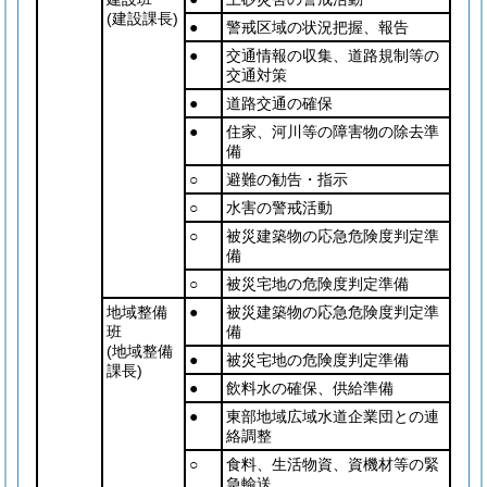
(建設課長)
●
警戒区域の状況把握、報告
●
交通情報の収集、道路規制等の
交通対策
●
道路交通の確保
●
住家、河川等の障害物の除去準
備
○
避難の勧告・指示
○
水害の警戒活動
○
被災建築物の応急危険度判定準
備
○
被災宅地の危険度判定準備
地域整備
●
被災建築物の応急危険度判定準
班
備
(地域整備
●
被災宅地の危険度判定準備
課長)
●
飲料水の確保、供給準備
●
東部地域広域水道企業団との連
絡調整
○
食料、生活物資、資機材等の緊
急輸送