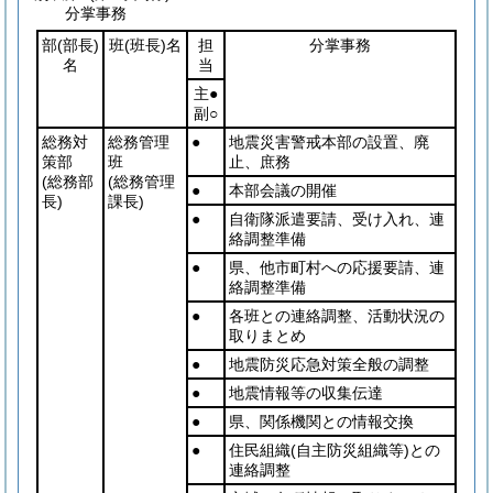
分掌事務
部
(部長)
班
(班長)
名
担
分掌事務
名
当
主●
副○
総務対
総務管理
●
地震災害警戒本部の設置、廃
策部
班
止、庶務
(総務部
(総務管理
●
本部会議の開催
長)
課長)
●
自衛隊派遣要請、受け入れ、連
絡調整準備
●
県、他市町村への応援要請、連
絡調整準備
●
各班との連絡調整、活動状況の
取りまとめ
●
地震防災応急対策全般の調整
●
地震情報等の収集伝達
●
県、関係機関との情報交換
●
住民組織
(自主防災組織等)
との
連絡調整