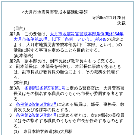
○大月市地震災害警戒本部活動要領
昭和55年1月28日
決裁
(目的)
第1条
この要領は、
大月市地震災害警戒本部条例
(昭和54年
大月市条例第28号。以下「条例」という。)
第4条
の規定に
より、大月市地震災害警戒本部
(以下「本部」という。)
の
活動に関する事項を定めることを目的とする。
(副本部長)
第2条
副本部長は、副市長及び教育長をもって充てる。
2
副本部長は、本部長を補佐し、本部長に事故があるとき
は、副市長及び教育長の順位により、その職務を代理す
る。
(本部員)
第3条
条例第2条第5項第1号
に定める警察官は、大月警察署
長又はその指名する職員のうちから市長が委嘱する者とす
る。
2
条例第2条第5項第3号
に定める職員は、部長、事務長、教
育次長及び各課等の長とする。
3
条例第2条第5項第4号
に定める者とは、次の機関の長役員
又はその指名する職員のうちから市長が任命するものとす
る。
(1)
東日本旅客鉄道
(株)
大月駅