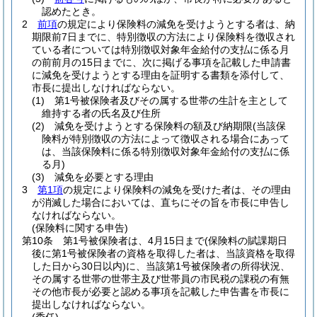
認めたとき。
2
前項
の規定により保険料の減免を受けようとする者は、納
期限前7日までに、特別徴収の方法により保険料を徴収され
ている者については特別徴収対象年金給付の支払に係る月
の前前月の15日までに、次に掲げる事項を記載した申請書
に減免を受けようとする理由を証明する書類を添付して、
市長に提出しなければならない。
(1)
第1号被保険者及びその属する世帯の生計を主として
維持する者の氏名及び住所
(2)
減免を受けようとする保険料の額及び納期限
(当該保
険料が特別徴収の方法によって徴収される場合にあって
は、当該保険料に係る特別徴収対象年金給付の支払に係
る月)
(3)
減免を必要とする理由
3
第1項
の規定により保険料の減免を受けた者は、その理由
が消滅した場合においては、直ちにその旨を市長に申告し
なければならない。
(保険料に関する申告)
第10条
第1号被保険者は、4月15日まで
(保険料の賦課期日
後に第1号被保険者の資格を取得した者は、当該資格を取得
した日から30日以内)
に、当該第1号被保険者の所得状況、
その属する世帯の世帯主及び世帯員の市民税の課税の有無
その他市長が必要と認める事項を記載した申告書を市長に
提出しなければならない。