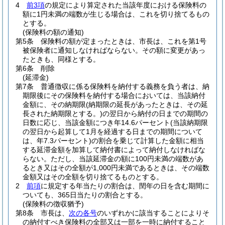
4
前3項
の規定により算定された当該年度における保険料の
額に1円未満の端数が生じる場合は、これを切り捨てるもの
とする。
(保険料の額の通知)
第5条
保険料の額が定まったときは、市長は、これを第1号
被保険者に通知しなければならない。
その額に変更があっ
たときも、同様とする。
第6条
削除
(延滞金)
第7条
普通徴収に係る保険料を納付する義務を負う者は、納
期限後にその保険料を納付する場合においては、当該納付
金額に、その納期限
(納期限の延長があったときは、その延
長された納期限とする。)
の翌日から納付の日までの期間の
日数に応じ、当該金額につき年14.6パーセント
(当該納期限
の翌日から起算して1月を経過する日までの期間について
は、年7.3パーセント)
の割合を乗じて計算した金額に相当
する延滞金額を加算して納付書によって納付しなければな
らない。
ただし、当該延滞金の額に100円未満の端数があ
るとき又はその全額が1,000円未満であるときは、その端数
金額又はその全額を切り捨てるものとする。
2
前項
に規定する年当たりの割合は、閏年の日を含む期間に
ついても、365日当たりの割合とする。
(保険料の徴収猶予)
第8条
市長は、
次の各号
のいずれかに該当することによりそ
の納付すべき保険料の全部又は一部を一時に納付すること