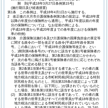
附
則
(平成18年3月27日
条例第15号)
(施行期日及び経過措置)
第1条
この条例は、平成18年4月1日から施行する。
2
改正後の大月市介護保険条例第2条の規定は、平成18年度
以降の年度分の保険料から適用し、平成17年度以前の年度
分の保険料については、なお従前の例による。
(平成18年度から平成20年度までの各年度における保険料
率の特例)
第2条
介護保険法施行令及び介護保険の国庫負担金の算定等
に関する政令の一部を改正する政令
(平成18年政令第28
号。この条において「平成18年介護保険等改正令」とい
う。)
附則第4条各号のいずれかに該当する第1号被保険者の
平成18年度の保険料率は、第2条第1項の規定にかかわら
ず、次の各号に掲げる第1号被保険者の区分に応じそれぞれ
当該各号に定める額とする。
(1)
第2条第1項第4号に該当する者であって、その者の属
する世帯の世帯主及びすべての世帯員が平成18年度分の
地方税法の規定による市町村民税
(同法の規定による特別
区民税を含むものとし、同法第328条の規定によって課
する所得割を除く。以下同じ。)
が課されていないものと
した場合、第2条第1項第1号に該当するもの 25,740円
(2)
第2条第1項第4号に該当する者であって、その者の属
する世帯の世帯主及びすべての世帯員が平成18年度分の
地方税法の規定による市町村民税が課されていないもの
とした場合、第2条第1項第2号に該当するもの 25,740