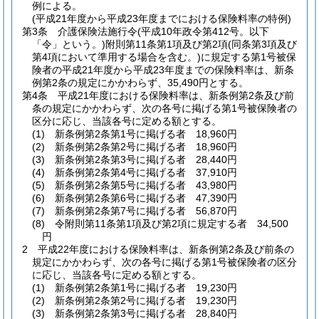
例による。
(平成21年度から平成23年度までにおける保険料率の特例)
第3条
介護保険法施行令
(平成10年政令第412号。以下
「令」という。)
附則第11条第1項及び第2項
(同条第3項及び
第4項において準用する場合を含む。)
に規定する第1号被保
険者の平成21年度から平成23年度までの保険料率は、新条
例第2条の規定にかかわらず、35,490円とする。
第4条
平成21年度における保険料率は、新条例第2条及び前
条の規定にかかわらず、次の各号に掲げる第1号被保険者の
区分に応じ、当該各号に定める額とする。
(1)
新条例第2条第1号に掲げる者 18,960円
(2)
新条例第2条第2号に掲げる者 18,960円
(3)
新条例第2条第3号に掲げる者 28,440円
(4)
新条例第2条第4号に掲げる者 37,910円
(5)
新条例第2条第5号に掲げる者 43,980円
(6)
新条例第2条第6号に掲げる者 47,390円
(7)
新条例第2条第7号に掲げる者 56,870円
(8)
令附則第11条第1項及び第2項に規定する者 34,500
円
2
平成22年度における保険料率は、新条例第2条及び前条の
規定にかかわらず、次の各号に掲げる第1号被保険者の区分
に応じ、当該各号に定める額とする。
(1)
新条例第2条第1号に掲げる者 19,230円
(2)
新条例第2条第2号に掲げる者 19,230円
(3)
新条例第2条第3号に掲げる者 28,840円