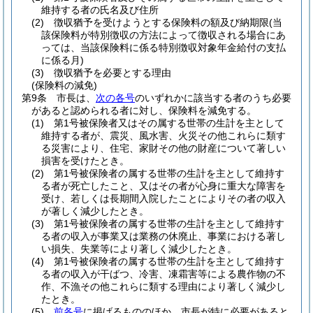
維持する者の氏名及び住所
(2)
徴収猶予を受けようとする保険料の額及び納期限
(当
該保険料が特別徴収の方法によって徴収される場合にあ
っては、当該保険料に係る特別徴収対象年金給付の支払
に係る月)
(3)
徴収猶予を必要とする理由
(保険料の減免)
第9条
市長は、
次の各号
のいずれかに該当する者のうち必要
があると認められる者に対し、保険料を減免する。
(1)
第1号被保険者又はその属する世帯の生計を主として
維持する者が、震災、風水害、火災その他これらに類す
る災害により、住宅、家財その他の財産について著しい
損害を受けたとき。
(2)
第1号被保険者の属する世帯の生計を主として維持す
る者が死亡したこと、又はその者が心身に重大な障害を
受け、若しくは長期間入院したことによりその者の収入
が著しく減少したとき。
(3)
第1号被保険者の属する世帯の生計を主として維持す
る者の収入が事業又は業務の休廃止、事業における著し
い損失、失業等により著しく減少したとき。
(4)
第1号被保険者の属する世帯の生計を主として維持す
る者の収入が干ばつ、冷害、凍霜害等による農作物の不
作、不漁その他これらに類する理由により著しく減少し
たとき。
(5)
前各号
に掲げるもののほか、市長が特に必要があると