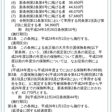
(4)
新条例第2条第4号に掲げる者 38,450円
(5)
新条例第2条第5号に掲げる者 44,610円
(6)
新条例第2条第6号に掲げる者 48,070円
(7)
新条例第2条第7号に掲げる者 57,680円
(8)
令附則第11条第3項において準用する同条第1項及び第
2項に規定する者 34,990円
附
則
(平成24年3月26日
条例第10号)
(施行期日)
第1条
この条例は、平成24年4月1日から施行する。
(適用区分)
第2条
この条例による改正後の大月市介護保険条例
(以下
「新条例」という。)
第2条の規定並びに次条の規定は、平
成24年度以降の年度分の保険料について適用し、平成23年
度以前の年度分の保険料については、なお従前の例によ
る。
(平成24年度から平成26年度までにおける保険料率の特例)
第3条
介護保険法施行令
(平成10年政令第412号)
附則第17条
第1項及び第2項
(同条第3項及び第4項において準用する場
合を含む。)
に規定する第1号被保険者の平成24年度から平
成26年度までの保険料率は、新条例第2条の規定にかかわ
らず、42,770円とする。
附
則
(平成25年12月24日
条例第44号)
(施行期日)
第1条
この条例は、平成26年1月1日から施行する。
(延滞金に関する経過措置)