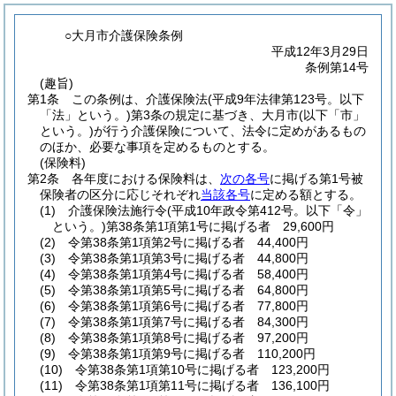
○大月市介護保険条例
平成12年3月29日
条例第14号
(趣旨)
第1条
この条例は、介護保険法
(平成9年法律第123号。以下
「法」という。)
第3条の規定に基づき、大月市
(以下「市」
という。)
が行う介護保険について、法令に定めがあるもの
のほか、必要な事項を定めるものとする。
(保険料)
第2条
各年度における保険料は、
次の各号
に掲げる第1号被
保険者の区分に応じそれぞれ
当該各号
に定める額とする。
(1)
介護保険法施行令
(平成10年政令第412号。以下「令」
という。)
第38条第1項第1号に掲げる者 29,600円
(2)
令第38条第1項第2号に掲げる者 44,400円
(3)
令第38条第1項第3号に掲げる者 44,800円
(4)
令第38条第1項第4号に掲げる者 58,400円
(5)
令第38条第1項第5号に掲げる者 64,800円
(6)
令第38条第1項第6号に掲げる者 77,800円
(7)
令第38条第1項第7号に掲げる者 84,300円
(8)
令第38条第1項第8号に掲げる者 97,200円
(9)
令第38条第1項第9号に掲げる者 110,200円
(10)
令第38条第1項第10号に掲げる者 123,200円
(11)
令第38条第1項第11号に掲げる者 136,100円