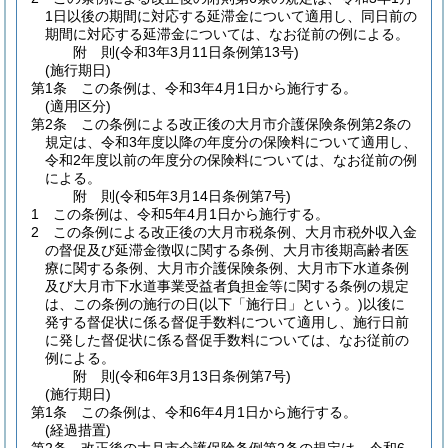
1日以後の期間に対応する延滞金について適用し、同日前の
期間に対応する延滞金については、なお従前の例による。
附
則
(令和3年3月11日
条例第13号)
(施行期日)
第1条
この条例は、令和3年4月1日から施行する。
(適用区分)
第2条
この条例による改正後の大月市介護保険条例第2条の
規定は、令和3年度以降の年度分の保険料について適用し、
令和2年度以前の年度分の保険料については、なお従前の例
による。
附
則
(令和5年3月14日
条例第7号)
1
この条例は、令和5年4月1日から施行する。
2
この条例による改正後の大月市税条例、大月市税外収入金
の督促及び延滞金徴収に関する条例、大月市後期高齢者医
療に関する条例、大月市介護保険条例、大月市下水道条例
及び大月市下水道事業受益者負担金等に関する条例の規定
は、この条例の施行の日
(以下「施行日」という。)
以後に
発する督促状に係る督促手数料について適用し、施行日前
に発した督促状に係る督促手数料については、なお従前の
例による。
附
則
(令和6年3月13日
条例第7号)
(施行期日)
第1条
この条例は、令和6年4月1日から施行する。
(経過措置)