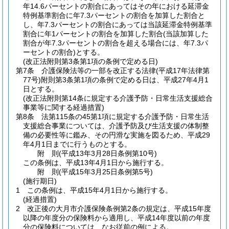
年14.6パーセントの割合にあってはその年における延滞金
特例基準割合に年7.3パーセントの割合を加算した割合と
し、年7.3パーセントの割合にあっては当該延滞金特例基準
割合に年1パーセントの割合を加算した割合
(当該加算した
割合が年7.3パーセントの割合を超える場合には、年7.3パ
ーセントの割合)
とする。
(改正法附則第3条第1項の条例で定める日)
第7条
介護保険法等の一部を改正する法律
(平成17年法律第
77号)
附則第3条第1項の条例で定める日は、平成27年4月1
日とする。
(改正法附則第14条に規定する介護予防・日常生活支援総合
事業等に関する経過措置)
第8条
法第115条の45第1項に規定する介護予防・日常生活
支援総合事業については、介護予防及び生活支援の体制整
備の必要性等に鑑み、その円滑な実施を図るため、平成29
年4月1日までに行うものとする。
附
則
(平成13年3月28日
条例第10号)
この条例は、平成13年4月1日から施行する。
附
則
(平成15年3月25日
条例第5号)
(施行期日)
1
この条例は、平成15年4月1日から施行する。
(経過措置)
2
改正後の大月市介護保険条例第2条の規定は、平成15年度
以降の年度分の保険料から適用し、平成14年度以前の年度
分の保険料については、なお従前の例による。