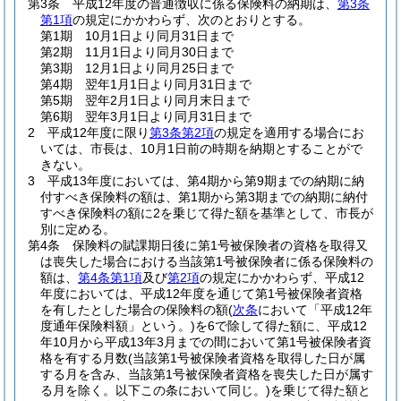
第3条
平成12年度の普通徴収に係る保険料の納期は、
第3条
第1項
の規定にかかわらず、次のとおりとする。
第1期 10月1日より同月31日まで
第2期 11月1日より同月30日まで
第3期 12月1日より同月25日まで
第4期 翌年1月1日より同月31日まで
第5期 翌年2月1日より同月末日まで
第6期 翌年3月1日より同月31日まで
2
平成12年度に限り
第3条第2項
の規定を適用する場合にお
いては、市長は、10月1日前の時期を納期とすることがで
きない。
3
平成13年度においては、第4期から第9期までの納期に納
付すべき保険料の額は、第1期から第3期までの納期に納付
すべき保険料の額に2を乗じて得た額を基準として、市長が
別に定める。
第4条
保険料の賦課期日後に第1号被保険者の資格を取得又
は喪失した場合における当該第1号被保険者に係る保険料の
額は、
第4条第1項
及び
第2項
の規定にかかわらず、平成12
年度においては、平成12年度を通じて第1号被保険者資格
を有したとした場合の保険料の額
(
次条
において「平成12年
度通年保険料額」という。)
を6で除して得た額に、平成12
年10月から平成13年3月までの間において第1号被保険者資
格を有する月数
(当該第1号被保険者資格を取得した日が属
する月を含み、当該第1号被保険者資格を喪失した日が属す
る月を除く。以下この条において同じ。)
を乗じて得た額と