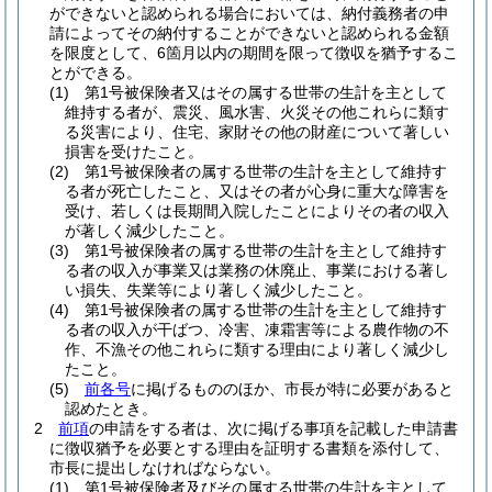
ができないと認められる場合においては、納付義務者の申
請によってその納付することができないと認められる金額
を限度として、6箇月以内の期間を限って徴収を猶予するこ
とができる。
(1)
第1号被保険者又はその属する世帯の生計を主として
維持する者が、震災、風水害、火災その他これらに類す
る災害により、住宅、家財その他の財産について著しい
損害を受けたこと。
(2)
第1号被保険者の属する世帯の生計を主として維持す
る者が死亡したこと、又はその者が心身に重大な障害を
受け、若しくは長期間入院したことによりその者の収入
が著しく減少したこと。
(3)
第1号被保険者の属する世帯の生計を主として維持す
る者の収入が事業又は業務の休廃止、事業における著し
い損失、失業等により著しく減少したこと。
(4)
第1号被保険者の属する世帯の生計を主として維持す
る者の収入が干ばつ、冷害、凍霜害等による農作物の不
作、不漁その他これらに類する理由により著しく減少し
たこと。
(5)
前各号
に掲げるもののほか、市長が特に必要があると
認めたとき。
2
前項
の申請をする者は、次に掲げる事項を記載した申請書
に徴収猶予を必要とする理由を証明する書類を添付して、
市長に提出しなければならない。
(1)
第1号被保険者及びその属する世帯の生計を主として