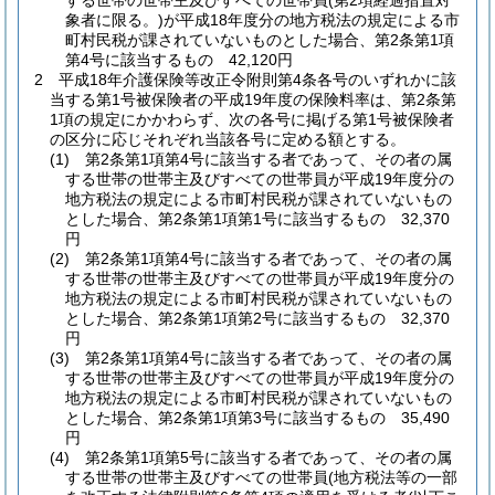
する世帯の世帯主及びすべての世帯員
(第2項経過措置対
象者に限る。)
が平成18年度分の地方税法の規定による市
町村民税が課されていないものとした場合、第2条第1項
第4号に該当するもの 42,120円
2
平成18年介護保険等改正令附則第4条各号のいずれかに該
当する第1号被保険者の平成19年度の保険料率は、第2条第
1項の規定にかかわらず、次の各号に掲げる第1号被保険者
の区分に応じそれぞれ当該各号に定める額とする。
(1)
第2条第1項第4号に該当する者であって、その者の属
する世帯の世帯主及びすべての世帯員が平成19年度分の
地方税法の規定による市町村民税が課されていないもの
とした場合、第2条第1項第1号に該当するもの 32,370
円
(2)
第2条第1項第4号に該当する者であって、その者の属
する世帯の世帯主及びすべての世帯員が平成19年度分の
地方税法の規定による市町村民税が課されていないもの
とした場合、第2条第1項第2号に該当するもの 32,370
円
(3)
第2条第1項第4号に該当する者であって、その者の属
する世帯の世帯主及びすべての世帯員が平成19年度分の
地方税法の規定による市町村民税が課されていないもの
とした場合、第2条第1項第3号に該当するもの 35,490
円
(4)
第2条第1項第5号に該当する者であって、その者の属
する世帯の世帯主及びすべての世帯員
(地方税法等の一部