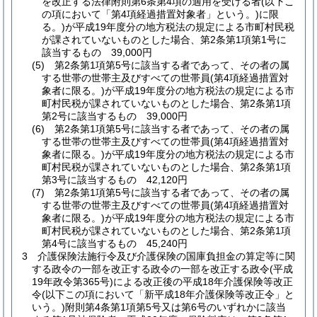
を改正する法律附則第6条第4項の適用を受ける者
(以下こ
の項において「第4項経過措置対象者」という。)
に限
る。)
が平成19年度分の地方税法の規定による市町村民税
が課されていないものとした場合、第2条第1項第1号に
該当するもの 39,000円
(5)
第2条第1項第5号に該当する者であって、その者の属
する世帯の世帯主及びすべての世帯員
(第4項経過措置対
象者に限る。)
が平成19年度分の地方税法の規定による市
町村民税が課されていないものとした場合、第2条第1項
第2号に該当するもの 39,000円
(6)
第2条第1項第5号に該当する者であって、その者の属
する世帯の世帯主及びすべての世帯員
(第4項経過措置対
象者に限る。)
が平成19年度分の地方税法の規定による市
町村民税が課されていないものとした場合、第2条第1項
第3号に該当するもの 42,120円
(7)
第2条第1項第5号に該当する者であって、その者の属
する世帯の世帯主及びすべての世帯員
(第4項経過措置対
象者に限る。)
が平成19年度分の地方税法の規定による市
町村民税が課されていないものとした場合、第2条第1項
第4号に該当するもの 45,240円
3
介護保険法施行令及び介護保険の国庫負担金の算定等に関
する政令の一部を改正する政令の一部を改正する政令
(平成
19年政令第365号)
による改正後の平成18年介護保険等改正
令
(以下この項において「新平成18年介護保険等改正令」と
いう。)
附則第4条第1項第5号又は第6号のいずれかに該当