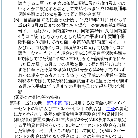
該当するに至った令第38条第1項第1号から第4号までの
いずれかに規定する者として支払うべき平成13年度通年
保険料額に3分の2を乗じて得た額の合算額
(5)
当該該当するに至った日が、平成13年11月1日から平
成14年3月31日までの間である場合 令第38条第1項第1
号イ、ロ及びハ、同項第2号ロ、同項第3号ロ又は同項第
4号ロに該当しなかったとした場合の平成13年度通年保
険料額を3で除して得た額、令第38条第1項第1号イ、ロ
及びハ、同項第2号ロ、同項第3号ロ又は同項第4号ロに
該当しなかったとした場合の平成13年度通年保険料額を
9で除して得た額に平成13年10月から当該該当するに至
った日が属する月までの月数を乗じて得た額並びに該当
するに至った令第38条第1項第1号から第4号までのいず
れかに規定する者として支払うべき平成13年度通年保険
料額を9で除して得た額に当該該当するに至った日が属す
る月から平成14年3月までの月数を乗じて得た額の合算
額
(延滞金の割合等の特例)
第6条
当分の間、
第7条第1項
に規定する延滞金の年14.6パ
ーセントの割合及び年7.3パーセントの割合は、
同条
の規定
にかかわらず、各年の延滞金特例基準割合
(平均貸付割合
(租税特別措置法
(昭和32年法律第26号)
第93条第2項に規定
する平均貸付割合をいう。)
に年1パーセントの割合を加算
した割合をいう。以下この項において同じ。)
が年7.3パー
セントの割合に満たない場合には、その年中においては、