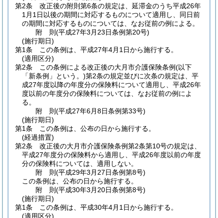
第2条
改正後の附則第6条の規定は、延滞金のうち平成26年
1月1日以後の期間に対応するものについて適用し、同日前
の期間に対応するものについては、なお従前の例による。
附
則
(平成27年3月23日
条例第20号)
(施行期日)
第1条
この条例は、平成27年4月1日から施行する。
(適用区分)
第2条
この条例による改正後の大月市介護保険条例
(以下
「新条例」という。)
第2条の規定並びに次条の規定は、平
成27年度以降の年度分の保険料について適用し、平成26年
度以前の年度分の保険料については、なお従前の例によ
る。
附
則
(平成27年6月8日
条例第33号)
(施行期日)
第1条
この条例は、公布の日から施行する。
(経過措置)
第2条
改正後の大月市介護保険条例第2条第10号の規定は、
平成27年度分の保険料から適用し、平成26年度以前の年度
分の保険料については、適用しない。
附
則
(平成29年3月27日
条例第8号)
この条例は、公布の日から施行する。
附
則
(平成30年3月20日
条例第8号)
(施行期日)
第1条
この条例は、平成30年4月1日から施行する。
(適用区分)