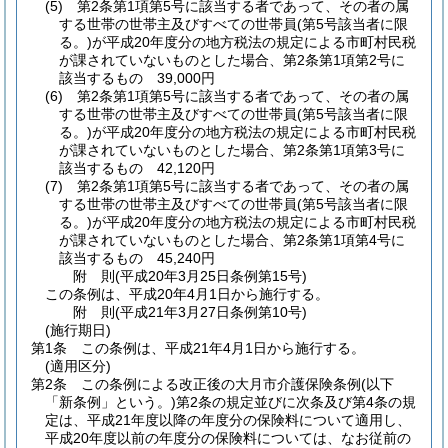
(5)
第2条第1項第5号に該当する者であって、その者の属
する世帯の世帯主及びすべての世帯員
(第5号該当者に限
る。)
が平成20年度分の地方税法の規定による市町村民税
が課されていないものとした場合、第2条第1項第2号に
該当するもの 39,000円
(6)
第2条第1項第5号に該当する者であって、その者の属
する世帯の世帯主及びすべての世帯員
(第5号該当者に限
る。)
が平成20年度分の地方税法の規定による市町村民税
が課されていないものとした場合、第2条第1項第3号に
該当するもの 42,120円
(7)
第2条第1項第5号に該当する者であって、その者の属
する世帯の世帯主及びすべての世帯員
(第5号該当者に限
る。)
が平成20年度分の地方税法の規定による市町村民税
が課されていないものとした場合、第2条第1項第4号に
該当するもの 45,240円
附
則
(平成20年3月25日
条例第15号)
この条例は、平成20年4月1日から施行する。
附
則
(平成21年3月27日
条例第10号)
(施行期日)
第1条
この条例は、平成21年4月1日から施行する。
(適用区分)
第2条
この条例による改正後の大月市介護保険条例
(以下
「新条例」という。)
第2条の規定並びに次条及び第4条の規
定は、平成21年度以降の年度分の保険料について適用し、
平成20年度以前の年度分の保険料については、なお従前の