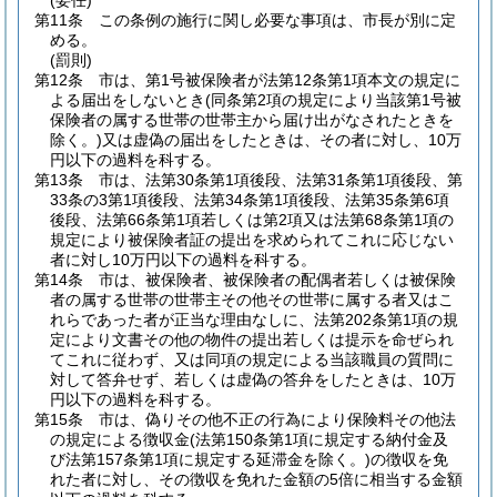
(委任)
第11条
この条例の施行に関し必要な事項は、市長が別に定
める。
(罰則)
第12条
市は、第1号被保険者が法第12条第1項本文の規定に
よる届出をしないとき
(同条第2項の規定により当該第1号被
保険者の属する世帯の世帯主から届け出がなされたときを
除く。)
又は虚偽の届出をしたときは、その者に対し、10万
円以下の過料を科する。
第13条
市は、法第30条第1項後段、法第31条第1項後段、第
33条の3第1項後段、法第34条第1項後段、法第35条第6項
後段、法第66条第1項若しくは第2項又は法第68条第1項の
規定により被保険者証の提出を求められてこれに応じない
者に対し10万円以下の過料を科する。
第14条
市は、被保険者、被保険者の配偶者若しくは被保険
者の属する世帯の世帯主その他その世帯に属する者又はこ
れらであった者が正当な理由なしに、法第202条第1項の規
定により文書その他の物件の提出若しくは提示を命ぜられ
てこれに従わず、又は同項の規定による当該職員の質問に
対して答弁せず、若しくは虚偽の答弁をしたときは、10万
円以下の過料を科する。
第15条
市は、偽りその他不正の行為により保険料その他法
の規定による徴収金
(法第150条第1項に規定する納付金及
び法第157条第1項に規定する延滞金を除く。)
の徴収を免
れた者に対し、その徴収を免れた金額の5倍に相当する金額