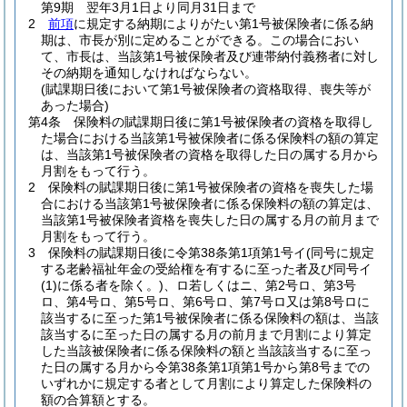
第9期 翌年3月1日より同月31日まで
2
前項
に規定する納期によりがたい第1号被保険者に係る納
期は、市長が別に定めることができる。
この場合におい
て、市長は、当該第1号被保険者及び連帯納付義務者に対し
その納期を通知しなければならない。
(賦課期日後において第1号被保険者の資格取得、喪失等が
あった場合)
第4条
保険料の賦課期日後に第1号被保険者の資格を取得し
た場合における当該第1号被保険者に係る保険料の額の算定
は、当該第1号被保険者の資格を取得した日の属する月から
月割をもって行う。
2
保険料の賦課期日後に第1号被保険者の資格を喪失した場
合における当該第1号被保険者に係る保険料の額の算定は、
当該第1号被保険者資格を喪失した日の属する月の前月まで
月割をもって行う。
3
保険料の賦課期日後に令第38条第1項第1号イ
(同号に規定
する老齢福祉年金の受給権を有するに至った者及び同号イ
(1)
に係る者を除く。)
、ロ若しくはニ、第2号ロ、第3号
ロ、第4号ロ、第5号ロ、第6号ロ、第7号ロ又は第8号ロに
該当するに至った第1号被保険者に係る保険料の額は、当該
該当するに至った日の属する月の前月まで月割により算定
した当該被保険者に係る保険料の額と当該該当するに至っ
た日の属する月から令第38条第1項第1号から第8号までの
いずれかに規定する者として月割により算定した保険料の
額の合算額とする。