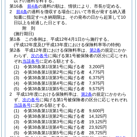
以下の過料を科する。
第16条
前4条
の過料の額は、情状により、市長が定める。
2
前4条
の過料を徴収する場合において市長が発する納入通
知書に指定すべき納期限は、その発布の日から起算して10
日以上を経過した日とする。
附
則
(施行期日)
第1条
この条例は、平成12年4月1日から施行する。
(平成12年度及び平成13年度における保険料率等の特例)
第2条
平成12年度における保険料率は、
第2条
の規定にかか
わらず、
次の各号
に掲げる第1号被保険者の区分に応じそれ
ぞれ
当該各号
に定める額とする。
(1)
令第38条第1項第1号に掲げる者 3,200円
(2)
令第38条第1項第2号に掲げる者 4,775円
(3)
令第38条第1項第3号に掲げる者 6,375円
(4)
令第38条第1項第4号に掲げる者 7,975円
(5)
令第38条第1項第5号に掲げる者 9,575円
2
平成13年度における保険料率は、
第2条
の規定にかかわら
ず、
次の各号
に掲げる第1号被保険者の区分に応じそれぞれ
当該各号
に定める額とする。
(1)
令第38条第1項第1号に掲げる者 9,600円
(2)
令第38条第1項第2号に掲げる者 14,325円
(3)
令第38条第1項第3号に掲げる者 19,125円
(4)
令第38条第1項第4号に掲げる者 23,925円
(5)
令第38条第1項第5号に掲げる者 28,725円