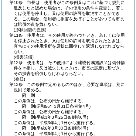
第10条
市長は、使用者がこの条例又はこれに基づく規則に
違反したと認めた場合は、その使用の条件を変更し、若し
くは使用を停止し、又は使用の許可を取消すことができ
る。
この場合、使用者に損害を及ぼすことがあつても市長
は賠償の責を負わない。
(原状回復の義務)
第11条
使用者は、その使用が終わつたとき、若しくは使用
を停止されたとき、又は使用の許可を取消されたときは、
直ちにその使用場所を原状に回復して返還しなければなら
ない。
(損害賠償)
第12条
使用者は、その使用により建物付属施設又は備付物
件をき損し、又は滅失したときは、市長の認定に基づき、
その損害を賠償しなければならない。
(委任)
第13条
この条例で定めるもののほか、必要な事項は、別に
規則で定める。
附
則
この条例は、公布の日から施行する。
附
則
(昭和56年3月31日
条例第4号)
この条例は、公布の日から施行する。
附
則
(平成3年3月25日
条例第6号)
この条例は、平成3年4月1日から施行する。
附
則
(平成6年3月30日
条例第4号)
この条例は、平成6年4月1日から施行する。