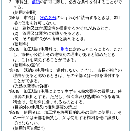
2
市長は、
前項
の許可に際し、必要な条件を付することがで
きる。
(使用の制限)
第5条
市長は、
次の各号
のいずれかに該当するときは、加工
場の使用を許可しない。
(1)
建物又は付属設備を損傷するおそれがあるとき。
(2)
管理又は運営に支障があるとき。
(3)
その他市長が不適当と認めるとき。
(使用料)
第6条
加工場の使用料は、
別表
に定めるところによる。
ただ
し、市長が公益上その他特別の理由があると認めたとき
は、これを減免することができる。
(使用料の還付)
第7条
既納の使用料は、還付しない。
ただし、市長が相当の
理由があると認めるときは、その全部又は一部を還付する
ことができる。
(光熱水費等の負担)
第8条
加工場の使用によつて生ずる光熱水費等の費用は、使
用者の負担とする。
ただし、保冷庫及び熟成室に係る電気
料金は、使用料に含まれるものとする。
(目的外の使用又は権利譲渡の禁止)
第9条
使用者は、加工場を許可目的以外の目的に使用し、そ
の一部又は全部を転貸し、又は使用する権利を他に譲渡し
てはならない。
(使用許可の取消)