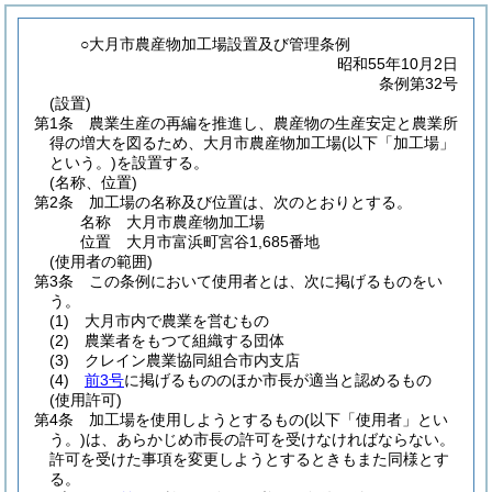
○大月市農産物加工場設置及び管理条例
昭和55年10月2日
条例第32号
(設置)
第1条
農業生産の再編を推進し、農産物の生産安定と農業所
得の増大を図るため、大月市農産物加工場
(以下「加工場」
という。)
を設置する。
(名称、位置)
第2条
加工場の名称及び位置は、次のとおりとする。
名称 大月市農産物加工場
位置 大月市富浜町宮谷1,685番地
(使用者の範囲)
第3条
この条例において使用者とは、次に掲げるものをい
う。
(1)
大月市内で農業を営むもの
(2)
農業者をもつて組織する団体
(3)
クレイン農業協同組合市内支店
(4)
前3号
に掲げるもののほか市長が適当と認めるもの
(使用許可)
第4条
加工場を使用しようとするもの
(以下「使用者」とい
う。)
は、あらかじめ市長の許可を受けなければならない。
許可を受けた事項を変更しようとするときもまた同様とす
る。