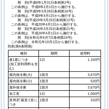
附
則
(平成8年1月31日
条例第2号)
この条例は、平成8年2月1日から施行する。
附
則
(平成9年3月28日
条例第16号)
この条例は、平成9年4月1日から施行する。
附
則
(平成20年3月25日
条例第12号)
この条例は、平成20年4月1日から施行する。
附
則
(平成26年3月25日
条例第21号)
この条例は、平成26年4月1日から施行する。
附
則
(令和元年6月7日
条例第24号)
この条例は、令和元年10月1日から施行する。
別表
(第6条関係)
種別
期間
使用料
釜1基につき
1日
1,150円
(加工室利用料を含
む)
屋内保冷庫
(大)
1箇月
3,670円
屋内保冷庫
(小)
1箇月
520円
屋外保冷庫
1箇月
3,670円
加工室
1日
1,050円
原料貯蔵室1室に
1箇月
310円
つき