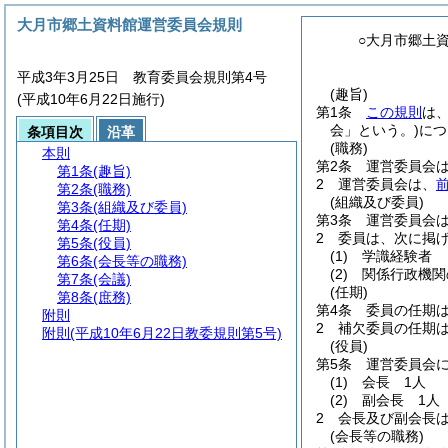
大月市郷土資料館運営委員会規則
○大月市郷土
平成3年3月25日 教育委員会規則第4号
(趣旨)
(平成10年6月22日施行)
第1条
この規則
は
会」という。)
につ
条項目次
沿革
(職務)
本則
第2条
運営委員会
第1条
(趣旨)
2
運営委員会は、
第2条
(職務)
(組織及び委員)
第3条
(組織及び委員)
第3条
運営委員会
第4条
(任期)
2
委員は、次に掲
第5条
(役員)
(1)
学識経験者
第6条
(会長等の職務)
(2)
関係行政機関
第7条
(会議)
(任期)
第8条
(庶務)
第4条
委員の任期は
附則
2
補欠委員の任期
附則
(平成10年6月22日教委規則第5号)
(役員)
第5条
運営委員会
(1)
会長 1人
(2)
副会長 1人
2
会長及び副会長
(会長等の職務)