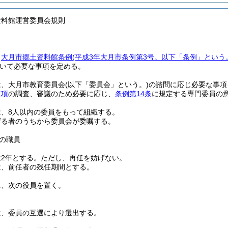
資料館運営委員会規則
、
大月市郷土資料館条例
(平成3年大月市条例第3号。以下「条例」という
いて必要な事項を定める。
は、大月市教育委員会
(以下「委員会」という。)
の諮問に応じ必要な事項
前項
の調査、審議のため必要に応じ、
条例第14条
に規定する専門委員の
は、8人以内の委員をもって組織する。
げる者のうちから委員会が委嘱する。
の職員
2年とする。
ただし、再任を妨げない。
は、前任者の残任期間とする。
に、次の役員を置く。
は、委員の互選により選出する。