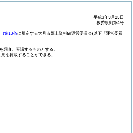
平成3年3月25日
教委規則第4号
。)
第13条
に規定する大月市郷土資料館運営委員会
(以下「運営委員
を調査、審議するものとする。
意見を聴取することができる。