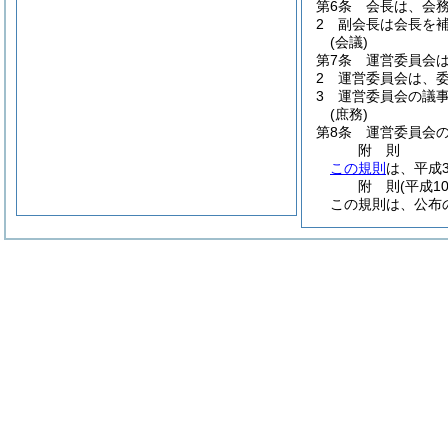
第6条
会長は、会
2
副会長は会長を
(会議)
第7条
運営委員会
2
運営委員会は、
3
運営委員会の議
(庶務)
第8条
運営委員会
附
則
この規則
は、平成
附
則
(平成1
この規則は、公布