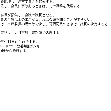
務を総理し、運営委員会を代表する。
補佐し、会長に事故あるときは、その職務を代理する。
は会長が招集し、会議の議長となる。
委員の半数以上の出席がなければ会議を開くことができない。
事は、出席委員の過半数で決し、可否同数のときは、議長の決定すると
の庶務は、大月市郷土資料館で処理する。
3年4月1日から施行する。
0年6月22日
教委規則第5号)
の日から施行する。