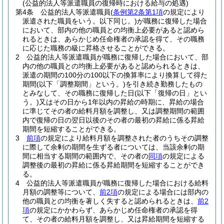
(公益的法人等派遣職員の復帰時における給与の処遇)
第4条
公益的法人等派遣職員
(
条例第2条第1項
の規定により
派遣された職員をいう。以下同じ。)
が職務に復帰した場合
において、部内の他の職員との均衡上必要があると認めら
れるときは、あらかじめ任命権者の承認を得て、その職務
に応じた職務の級に昇格させることができる。
2
公益的法人等派遣職員が職務に復帰した場合において、部
内の他の職員との均衡上必要があると認められるときは、
派遣の期間の100分の100以下の換算率により換算して得た
期間
(以下「調整期間」という。)
を引き続き勤務したもの
とみなして、その職務に復帰した日
(以下「復帰の日」とい
う。)
又はその日から1年以内の昇給の時期に、昇給の場合
に準じてその者の給料月額を調整し、又は調整期間の範囲
内で復帰の日の翌日以後のその者の最初の昇給に係る昇給
期間を短縮することができる。
3
前項
の規定により給料月額を調整された者のうちその調整
に際して余剰の期間を生ずる者については、当該余剰の期
間に相当する期間の範囲内で、その者の
同項
の規定による
調整後の最初の昇給に係る昇給期間を短縮することができ
る。
4
公益的法人等派遣職員が職務に復帰した場合における給料
月額の調整等について、
前2項
の規定による場合には部内の
他の職員との均衡を著しく失すると認められるときは、
前2
項
の規定にかかわらず、あらかじめ任命権者の承認を得
て、その者の給料月額を調整し、又は昇給期間を短縮する