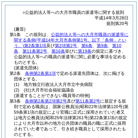
○公益的法人等への大月市職員の派遣等に関する規則
平成14年3月28日
規則第20号
(趣旨)
第1条
この規則は、
公益的法人等への大月市職員の派遣等に
関する条例
(平成14年大月市条例第1号。以下「条例」とい
う。)
第2条第1項
及び
第2項第2号
、
第6条
、
第9条
、
第10
条
、
第11条第2号
、
第16条
並びに
第19条
の規定に基づき、
公益的法人等への職員の派遣等に関し必要な事項を定める
ものとする。
(派遣先団体)
第2条
条例第2条第1項
で定める派遣先団体は、次に掲げる
団体とする。
(1)
地方独立行政法人大月市立中央病院
(2)
(社)
大月市社会福祉協議会
(派遣することができない職員等の特例)
第3条
条例第2条第2項第2号
及び
第11条第2号
に規定する規
則で定める職員は、国家公務員法
(昭和22年法律第120号)
第
59条第1項の規定により官職に正式に採用されていた者又
は地方公務員法
(昭和25年法律第261号)
第22条第1項の規定
により大月市以外の地方公共団体の職員の職に正式に採用
されていた者であって、引き続き職員として採用されたも
のとする。