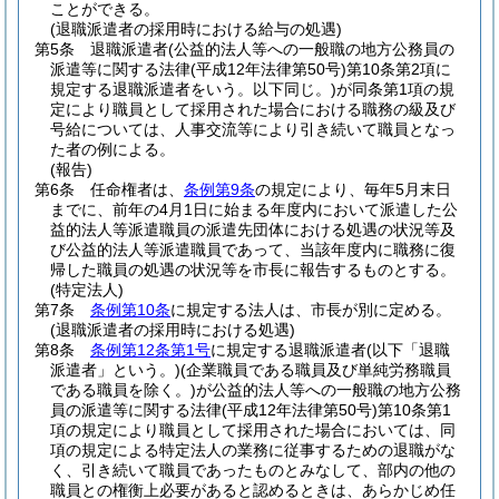
ことができる。
(退職派遣者の採用時における給与の処遇)
第5条
退職派遣者
(公益的法人等への一般職の地方公務員の
派遣等に関する法律
(平成12年法律第50号)
第10条第2項に
規定する退職派遣者をいう。以下同じ。)
が同条第1項の規
定により職員として採用された場合における職務の級及び
号給については、人事交流等により引き続いて職員となっ
た者の例による。
(報告)
第6条
任命権者は、
条例第9条
の規定により、毎年5月末日
までに、前年の4月1日に始まる年度内において派遣した公
益的法人等派遣職員の派遣先団体における処遇の状況等及
び公益的法人等派遣職員であって、当該年度内に職務に復
帰した職員の処遇の状況等を市長に報告するものとする。
(特定法人)
第7条
条例第10条
に規定する法人は、市長が別に定める。
(退職派遣者の採用時における処遇)
第8条
条例第12条第1号
に規定する退職派遣者
(以下「退職
派遣者」という。)
(企業職員である職員及び単純労務職員
である職員を除く。)
が公益的法人等への一般職の地方公務
員の派遣等に関する法律
(平成12年法律第50号)
第10条第1
項の規定により職員として採用された場合においては、同
項の規定による特定法人の業務に従事するための退職がな
く、引き続いて職員であったものとみなして、部内の他の
職員との権衡上必要があると認めるときは、あらかじめ任