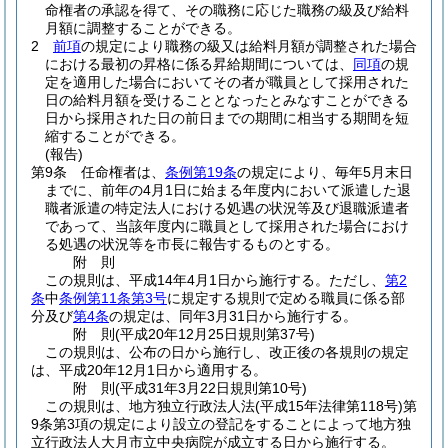
命権者の承認を得て、その職務に応じた職務の級及び給料
月額に調整することができる。
2
前項
の規定により職務の級又は給料月額が調整された場合
における最初の昇格に係る昇給期間については、
同項
の規
定を適用した場合においてその者が職員として採用された
日の給料月額を受けることとなったとみなすことができる
日から採用された日の前日までの期間に相当する期間を短
縮することができる。
(報告)
第9条
任命権者は、
条例第19条
の規定により、毎年5月末日
までに、前年の4月1日に始まる年度内において派遣した退
職者派遣の特定法人における処遇の状況等及び退職派遣者
であって、当該年度内に職員として採用された場合におけ
る処遇の状況等を市長に報告するものとする。
附
則
この規則は、平成14年4月1日から施行する。
ただし、
第2
条
中
条例第11条第3号
に規定する規則で定める職員に係る部
分及び
第4条
の規定は、同年3月31日から施行する。
附
則
(平成20年12月25日
規則第37号)
この規則は、公布の日から施行し、改正後の各規則の規定
は、平成20年12月1日から適用する。
附
則
(平成31年3月22日
規則第10号)
この規則は、地方独立行政法人法
(平成15年法律第118号)
第
9条第3項の規定により設立の登記をすることによって地方独
立行政法人大月市立中央病院が成立する日から施行する。